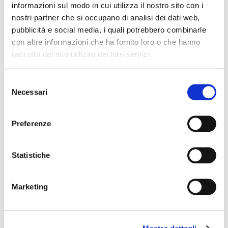
informazioni sul modo in cui utilizza il nostro sito con i
nostri partner che si occupano di analisi dei dati web,
pubblicità e social media, i quali potrebbero combinarle
con altre informazioni che ha fornito loro o che hanno
raccolto dal suo utilizzo dei loro servizi.
News Territoriali
S
Necessari
e
Abruzzo
l
Basilicata
e
Preferenze
Calabria
z
i
Campania
o
Statistiche
Emilia Romagna
n
Friuli-Venezia Giulia
e
Lazio
Marketing
d
Liguria
e
Lombardia
l
Marche