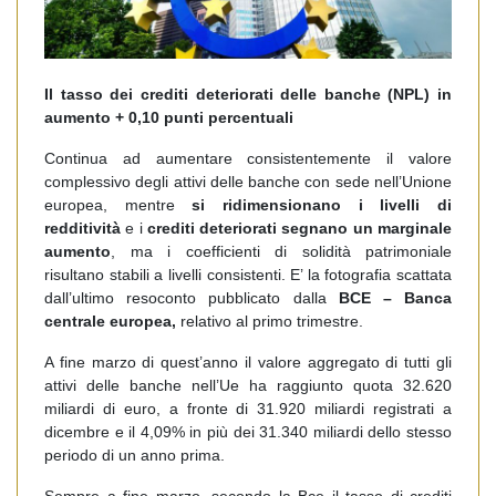
Il tasso dei crediti deteriorati delle banche (NPL) in
aumento + 0,10 punti percentuali
Continua ad aumentare consistentemente il valore
complessivo degli attivi delle banche con sede nell’Unione
europea, mentre
si ridimensionano i livelli di
redditività
e i
crediti deteriorati segnano un marginale
aumento
, ma i coefficienti di solidità patrimoniale
risultano stabili a livelli consistenti. E’ la fotografia scattata
dall’ultimo resoconto pubblicato dalla
BCE – Banca
centrale europea,
relativo al primo trimestre.
A fine marzo di quest’anno il valore aggregato di tutti gli
attivi delle banche nell’Ue ha raggiunto quota 32.620
miliardi di euro, a fronte di 31.920 miliardi registrati a
dicembre e il 4,09% in più dei 31.340 miliardi dello stesso
periodo di un anno prima.
Sempre a fine marzo, secondo la Bce il tasso di crediti