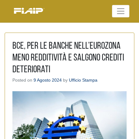
Skip
to
Federazione Italiana
content
FIAIP
Agenti Immobiliari
Professionali
Bce, per le banche nell’Eurozona
meno redditività e salgono crediti
deteriorati
Posted on
9 Agosto 2024
by
Ufficio Stampa