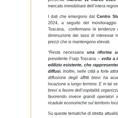
mercato immobiliare dell’intera regio
I dati che emergono dal
Centro St
2024, a seguito del monitoraggio
Toscana, confermano le tendenze de
diminuzione dei tassi di interesse m
prezzi che si mantengono elevati.
“Resta necessaria
una riforma ur
presidente Fiaip Toscana –
volta a 
edilizio esistente, che rappresent
diffusi.
Inoltre, nelle città a forte att
diffusione degli affitti brevi ha acu
locazione a lungo termine. E in tal senso
brevi a favore dell’ospitalità organizz
favorendo invece grandi operatori i
ricadute economiche sul territorio loca
Su queste tematiche di stretta attual