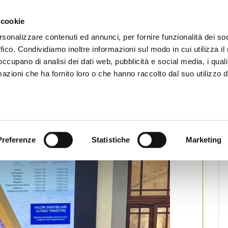
CHI SIAMO
SERVIZI
SETTORI OPERATIVI
RICERCA AGENTI
NEWS E 
 cookie
ti Immobiliari Professionali
rsonalizzare contenuti ed annunci, per fornire funzionalità dei so
ffico. Condividiamo inoltre informazioni sul modo in cui utilizza il 
 occupano di analisi dei dati web, pubblicità e social media, i qual
azioni che ha fornito loro o che hanno raccolto dal suo utilizzo d
in conferenza stampa ‘Fiaip
na 2025’
a
Preferenze
Statistiche
Marketing