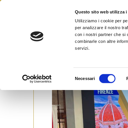
Skip
to
Questo sito web utilizza i
Federazione Italiana Agen
content
FIAIP
Utilizziamo i cookie per pe
per analizzare il nostro tra
con i nostri partner che si
combinarle con altre inform
A Firenze Fiaip presenta 
servizi.
Monitora – Regione Tosca
Posted on
5 Marzo 2025
by
Ufficio Stamp
S
Necessari
e
l
e
z
i
o
n