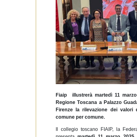
e
d
e
l
c
o
n
s
e
n
s
o
Fiaip illustrerà martedì 11 marzo
Regione Toscana a Palazzo Guadag
Firenze la rilevazione dei valori
comune per comune.
Il collegio toscano FIAIP, la Feder
presenta
martedì 11 marzo 2025
a