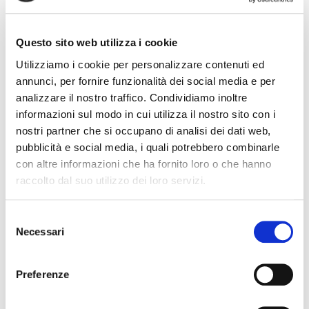
Collegio Provinciale
Questo sito web utilizza i cookie
Utilizziamo i cookie per personalizzare contenuti ed
annunci, per fornire funzionalità dei social media e per
analizzare il nostro traffico. Condividiamo inoltre
informazioni sul modo in cui utilizza il nostro sito con i
nostri partner che si occupano di analisi dei dati web,
pubblicità e social media, i quali potrebbero combinarle
con altre informazioni che ha fornito loro o che hanno
raccolto dal suo utilizzo dei loro servizi.
News
Esteri
S
Necessari
e
Formazione
l
News Esteri
e
News Nazionali
Preferenze
z
News Territoriali
i