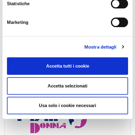
o
Statistiche
n
e
Marketing
d
e
l
Mostra dettagli
c
o
n
Accetta tutti i cookie
s
e
n
Accetta selezionati
s
o
Usa solo i cookie necessari