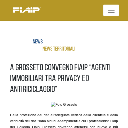
Skip
to
Federazione Italiana
content
FIAIP
Agenti Immobiliari
Professionali
News
News Territoriali
A Grosseto Convegno Fiaip “Agenti
immobiliari tra privacy ed
antiriciclaggio”
Dalla protezione dei dati all'adeguata verifica della clientela e della
veridicità dei dati: sono alcuni adempimenti a cui i professionisti Fiaip
del Collegio Fiaip Grosseto dovranno attenersi con nuove e più