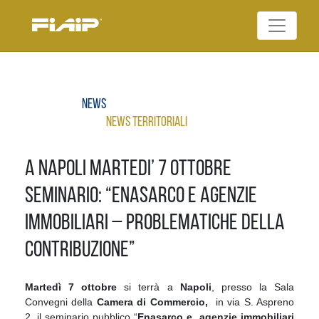
Skip
to
Federazione Italiana
content
FIAIP
Agenti Immobiliari
Professionali
News
News Territoriali
A Napoli Martedi’ 7 ottobre
seminario: “Enasarco e agenzie
immobiliari – problematiche della
contribuzione”
Martedì 7 ottobre
si terrà a
Napoli
, presso la Sala
Convegni della
Camera di Commercio,
in via S. Aspreno
2, il seminario pubblico “
Enasarco e agenzie immobiliari