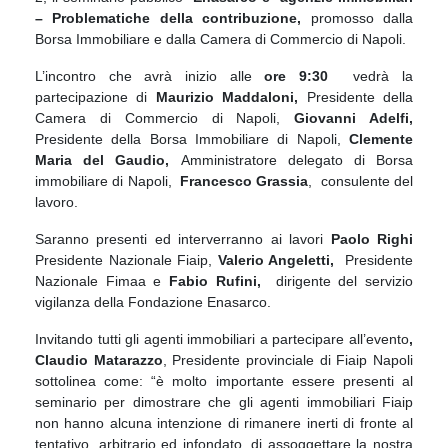
– Problematiche della contribuzione,
promosso dalla
Borsa Immobiliare e dalla Camera di Commercio di Napoli.
L’incontro che avrà inizio alle
ore 9:30
vedrà la
partecipazione di
Maurizio Maddaloni,
Presidente della
Camera di Commercio di Napoli,
Giovanni Adelfi,
Presidente della Borsa Immobiliare di Napoli,
Clemente
Maria del Gaudio,
Amministratore delegato di Borsa
immobiliare di Napoli,
Francesco Grassia
, consulente del
lavoro.
Saranno presenti ed interverranno ai lavori
Paolo Righi
Presidente Nazionale Fiaip,
Valerio Angeletti,
Presidente
Nazionale Fimaa e
Fabio Rufini,
dirigente del servizio
vigilanza della Fondazione Enasarco.
Invitando tutti gli agenti immobiliari a partecipare all’evento
,
Claudio Matarazzo
, Presidente provinciale di Fiaip Napoli
sottolinea come: “è molto importante essere presenti al
seminario per dimostrare che gli agenti immobiliari Fiaip
non hanno alcuna intenzione di rimanere inerti di fronte al
tentativo, arbitrario ed infondato, di assoggettare la nostra