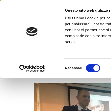
Skip
to
Questo sito web utilizza i
Federazione Italiana Agen
content
FIAIP
Utilizziamo i cookie per pe
per analizzare il nostro tra
con i nostri partner che si
combinarle con altre inform
servizi.
A Palermo Fiaip spiega come ‘
S
Necessari
capolavoro’.
e
l
e
z
i
o
n