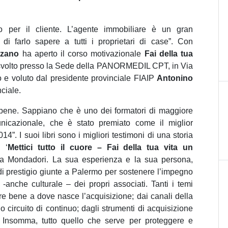
o per il cliente. L’agente immobiliare è un gran
i farlo sapere a tutti i proprietari di case”. Con
arzano
ha aperto il corso motivazionale
Fai della tua
é svolto presso la Sede della PANORMEDIL CPT, in Via
 e voluto dal presidente provinciale FIAIP
Antonino
ciale.
e bene. Sappiano che è uno dei formatori di maggiore
icazionale, che è stato premiato come il miglior
4”. I suoi libri sono i migliori testimoni di una storia
, ‘
Mettici tutto il cuore – Fai della tua vita un
da Mondadori. La sua esperienza e la sua persona,
 di prestigio giunte a Palermo per sostenere l’impegno
-anche culturale – dei propri associati. Tanti i temi
ire bene a dove nasce l’acquisizione; dai canali della
o circuito di continuo; dagli strumenti di acquisizione
. Insomma, tutto quello che serve per proteggere e