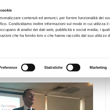
CHI SIAMO
SERVIZI
SETTORI OPERATIVI
RICERCA AGENTI
NEWS E 
 cookie
ti Immobiliari Professionali
rsonalizzare contenuti ed annunci, per fornire funzionalità dei so
ffico. Condividiamo inoltre informazioni sul modo in cui utilizza il 
 occupano di analisi dei dati web, pubblicità e social media, i qual
azioni che ha fornito loro o che hanno raccolto dal suo utilizzo d
News
News Territoriali
fare di ogni agenzia immobiliare un
Preferenze
Statistiche
Marketing