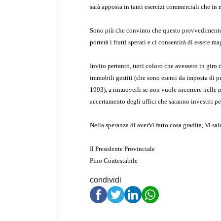
e
sarà apposta in tanti esercizi commerciali che in 
d
e
Sono più che convinto che questo provvedimento, 
l
porterà i frutti sperati e ci consentirà di essere 
c
o
Invito pertanto, tutti coloro che avessero in giro
n
immobili gestiti (che sono esenti da imposta di pu
s
1993), a rimuoverli se non vuole incorrere nelle p
e
accertamento degli uffici che saranno investiti per
n
s
Nella speranza di averVi fatto cosa gradita, Vi sa
o
Il Presidente Provinciale
Pino Contestabile
condividi