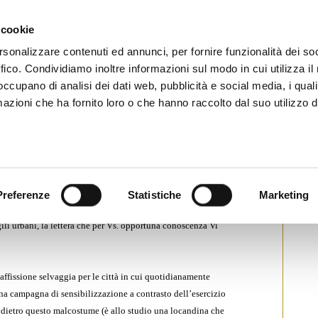
CHI SIAMO
SERVIZI
SETTORI OPERATIVI
RICERCA AGENTI
NEWS E 
 cookie
ti Immobiliari Professionali
rsonalizzare contenuti ed annunci, per fornire funzionalità dei so
ffico. Condividiamo inoltre informazioni sul modo in cui utilizza il 
 occupano di analisi dei dati web, pubblicità e social media, i qual
azioni che ha fornito loro o che hanno raccolto dal suo utilizzo d
FFISSIONI SELVAGGE
tampa
Preferenze
Statistiche
Marketing
i di numerosi comuni della Provincia di Caserta e per
gili urbani, la lettera che per Vs. opportuna conoscenza Vi
’affissione selvaggia per le città in cui quotidianamente
 una campagna di sensibilizzazione a contrasto dell’esercizio
 dietro questo malcostume (è allo studio una locandina che