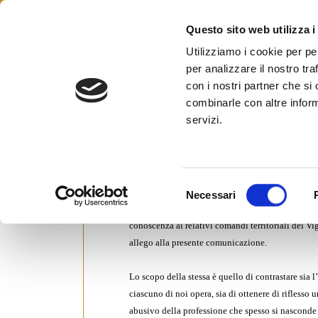
Skip
to
Questo sito web utilizza i
Federazione Italiana Agen
content
FIAIP
Utilizziamo i cookie per pe
per analizzare il nostro tra
con i nostri partner che si
combinarle con altre inform
RICHIESTA ACCERTAMENTO A
servizi.
Posted on
12 Febbraio 2008
by
Ufficio S
Egregi Associati,
S
Necessari
e
Vi informo che sarà inviata, agli uffici Affission
l
conoscenza ai relativi comandi territoriali dei Vi
e
allego alla presente comunicazione.
z
i
Lo scopo della stessa è quello di contrastare sia l
o
ciascuno di noi opera, sia di ottenere di riflesso
n
abusivo della professione che spesso si nasconde