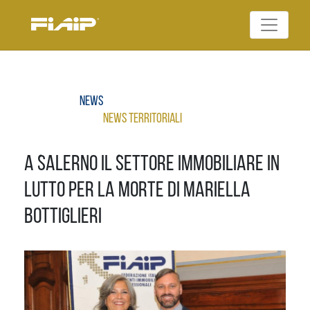
Skip
to
Federazione Italiana
content
FIAIP
Agenti Immobiliari
Professionali
News
News Territoriali
A Salerno il settore immobiliare in
lutto per la morte di Mariella
Bottiglieri