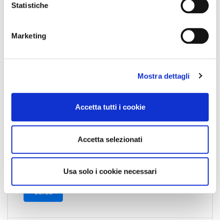
o
Statistiche
Nome Associato
n
e
Marketing
d
Codice Associato FIAP
e
l
Mostra dettagli
c
o
Collegio Regionale
n
Accetta tutti i cookie
s
e
Collegio Provinciale
n
Accetta selezionati
s
o
Usa solo i cookie necessari