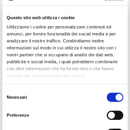
Questo sito web utilizza i cookie
condividi
Utilizziamo i cookie per personalizzare contenuti ed
annunci, per fornire funzionalità dei social media e per
analizzare il nostro traffico. Condividiamo inoltre
informazioni sul modo in cui utilizza il nostro sito con i
nostri partner che si occupano di analisi dei dati web,
pubblicità e social media, i quali potrebbero combinarle
Modena
#
2025
#
acquisizione
con altre informazioni che ha fornito loro o che hanno
#
comunicazione
#
Fiaip
#
immobiliare
raccolto dal suo utilizzo dei loro servizi.
#
mike ferry
#
modena
S
Necessari
e
l
Cognome Associato
e
Preferenze
z
i