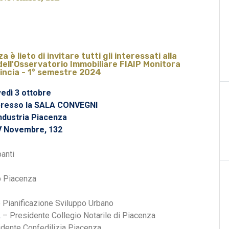
a è lieto di invitare tutti gli interessati alla
dell'Osservatorio Immobiliare FIAIP Monitora
incia - 1° semestre 2024
edì 3 ottobre
 presso la SALA CONVEGNI
ndustria Piacenza
IV Novembre, 132
anti
p Piacenza
Pianificazione Sviluppo Urbano
A
– Presidente Collegio Notarile di Piacenza
idente Confedilizia Piacenza