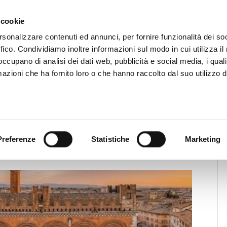
CHI SIAMO
SERVIZI
SETTORI OPERATIVI
RICERCA AGENTI
NEWS E 
 cookie
enti Immobiliari Professionali
rsonalizzare contenuti ed annunci, per fornire funzionalità dei so
ffico. Condividiamo inoltre informazioni sul modo in cui utilizza il 
 occupano di analisi dei dati web, pubblicità e social media, i qual
azioni che ha fornito loro o che hanno raccolto dal suo utilizzo d
News
News Territoriali
sservatorio Immobiliare: Fiaip
Preferenze
Statistiche
Marketing
mestre 2024