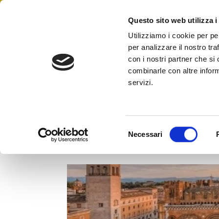
Questo sito web utilizza i
Federazione Italiana Ag
FIAIP
Utilizziamo i cookie per pe
per analizzare il nostro tra
con i nostri partner che si
combinarle con altre inform
servizi.
A Piacenza Fiaip presenta l’ o
S
Necessari
Monitora – rilevazioni 1° se
e
l
e
z
i
o
n