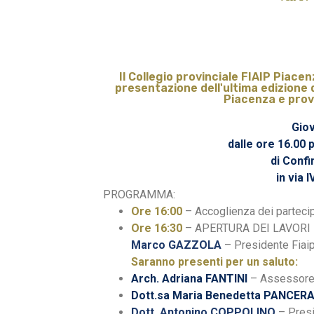
Il Collegio provinciale FIAIP Piacenz
presentazione dell'ultima edizione 
Piacenza e prov
Giov
dalle ore 16.00
di Confi
in via 
PROGRAMMA:
Ore 16:00
– Accoglienza dei partecip
Ore 16:30
– APERTURA DEI LAVORI
Marco GAZZOLA
– Presidente Fiai
Saranno presenti per un saluto:
Arch. Adriana FANTINI
– Assessore 
Dott.sa Maria Benedetta PANCER
Dott. Antonino COPPOLINO
– Pres