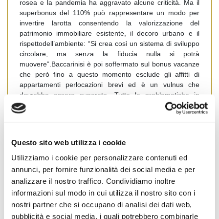
rosea e la pandemia ha aggravato alcune criticità. Ma il
superbonus del 110% può rappresentare un modo per
invertire larotta consentendo la valorizzazione del
patrimonio immobiliare esistente, il decoro urbano e il
rispettodell’ambiente: “Si crea così un sistema di sviluppo
circolare, ma senza la fiducia nulla si potrà
muovere”.Baccarinisi è poi soffermato sul bonus vacanze
che però fino a questo momento esclude gli affitti di
appartamenti perlocazioni brevi ed è un vulnus che
dovrebbe essere superato. Tutte le problematiche in
materia di compravendite e locazioni sono state
approfondite dal responsabile del centro studi Confedilizia
Antonio Nucera.
Conteziosi, problematiche lasciate
dalla chiusura dei negozi o da chi ha lasciato le abitazioni
Questo sito web utilizza i cookie
in affitto (ad esempiostudenti o lavoratori stagionali),
scontri tra inquilini e proprietari, sono stati tra gli
Utilizziamo i cookie per personalizzare contenuti ed
argomenti al centro del botta e risposta con gli intervenuti
annunci, per fornire funzionalità dei social media e per
al Webinar. Sia Confedilizia che Fiaip resteranno c a
analizzare il nostro traffico. Condividiamo inoltre
disposizione per ulteriori chiarimenti attraverso le loro
informazioni sul modo in cui utilizza il nostro sito con i
segreterie provinciali.
nostri partner che si occupano di analisi dei dati web,
pubblicità e social media, i quali potrebbero combinarle