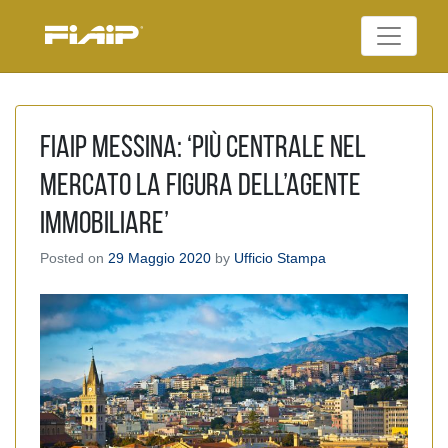
Skip
to
Federazione Italiana
content
FIAIP
Agenti Immobiliari
Professionali
Fiaip Messina: ‘Più centrale nel
mercato la figura dell’agente
immobiliare’
Posted on
29 Maggio 2020
by
Ufficio Stampa