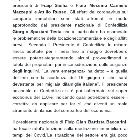
presidenti di
Fiaip Sicilia
e
Fiaip Messina Carmelo
Mazzeppi e Attilio Russo
. Gli effetti del coronavirus sul
comparto immobiliari sono stati affrontati in modo
approfondito dal presidente nazionale di Confedilizia
Giorgio Spaziani Testa
che in particolare ha esaminato
le problematiche della locazionecommerciale e degli affitti
brevi. Secondo il Presidente di Confedilizia le misure
finora adottate per i mesi fino a maggio dovrebbero
essere potenziategarantendo alcuni provvedimenti a
tutela dei proprietari, pur in considerazione delle esigenze
degli inquilini. “La vera emergenza- ha detto – è quella
dell’Imu con la scadenza del 16 giugno e che sarà
devastante per migliaia difamiglie italiane”. Il presidente
nazionale di Confedilizia si è poi soffermato sul super
ecobonus del 110%, indicando quali potrebbero essere i
correttivi da applicare per far sì che diventi un reale
strumento di rilancio del compartoe dell’economia.
Il presidente nazionale di Fiaip
Gian Battista Baccarini
ha focalizzatol’attenzione sulla mediazione immobiliare ai
tempi del Covid.’La situazione del settore era già poco