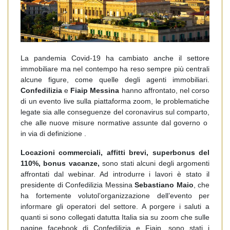
La pandemia Covid-19 ha cambiato anche il settore
immobiliare ma nel contempo ha reso sempre più centrali
alcune figure, come quelle degli agenti immobiliari.
Confedilizia
e
Fiaip Messina
hanno affrontato, nel corso
di un evento live sulla piattaforma zoom, le problematiche
legate sia alle conseguenze del coronavirus sul comparto,
che alle nuove misure normative assunte dal governo o
in via di definizione .
Locazioni commerciali, affitti brevi, superbonus del
110%, bonus vacanze,
sono stati alcuni degli argomenti
affrontati dal webinar. Ad introdurre i lavori è stato il
presidente di Confedilizia Messina
Sebastiano Maio
, che
ha fortemente volutol’organizzazione dell’evento per
informare gli operatori del settore. A porgere i saluti a
quanti si sono collegati datutta Italia sia su zoom che sulle
pagine facebook di Confedilizia e Fiaip, sono stati i