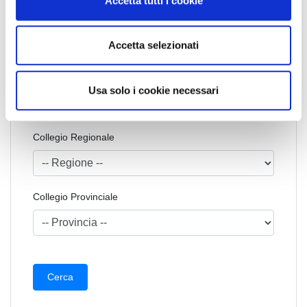
Accetta tutti i cookie
s
Nome Associato
e
n
Accetta selezionati
s
o
Codice Associato FIAP
Usa solo i cookie necessari
Collegio Regionale
Collegio Provinciale