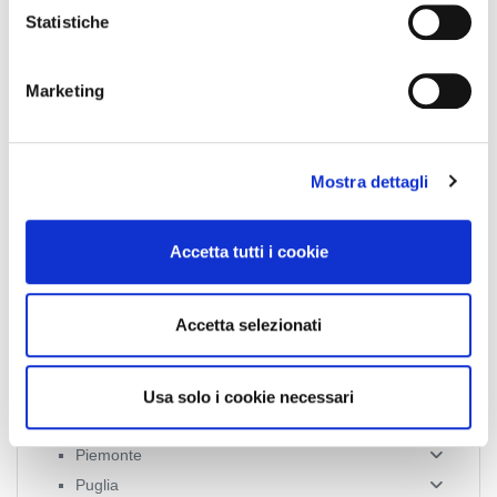
o
Statistiche
n
News Territoriali
e
Marketing
d
Abruzzo
e
l
Basilicata
Mostra dettagli
c
Calabria
o
Campania
n
Emilia Romagna
Accetta tutti i cookie
s
Friuli-Venezia Giulia
e
Lazio
n
Accetta selezionati
Liguria
s
Lombardia
o
Marche
Usa solo i cookie necessari
Molise
Piemonte
Puglia