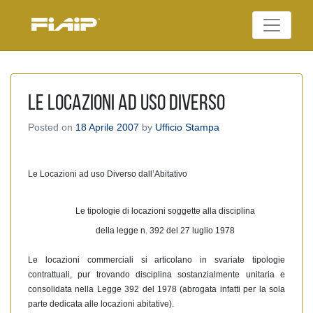
Skip
to
Federazione Italiana
content
FIAIP
Agenti Immobiliari
Professionali
Le Locazioni ad Uso Diverso
Posted on
18 Aprile 2007
by
Ufficio Stampa
Le Locazioni ad uso Diverso dall’Abitativo
Le tipologie di locazioni soggette alla disciplina
della legge n. 392 del 27 luglio 1978
Le locazioni commerciali si articolano in svariate tipologie
contrattuali, pur trovando disciplina sostanzialmente unitaria e
consolidata nella Legge 392 del 1978 (abrogata infatti per la sola
parte dedicata alle locazioni abitative).