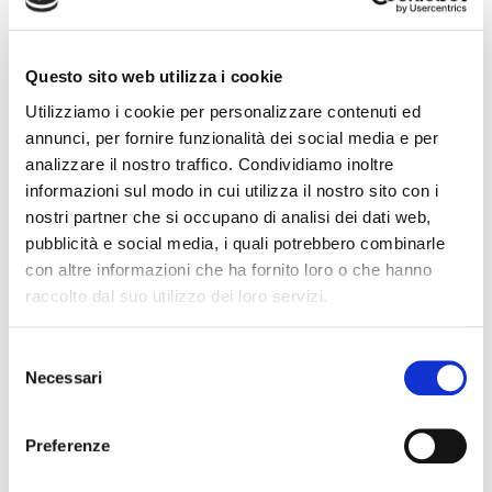
Nome Associato
Questo sito web utilizza i cookie
Utilizziamo i cookie per personalizzare contenuti ed
Codice Associato FIAP
annunci, per fornire funzionalità dei social media e per
analizzare il nostro traffico. Condividiamo inoltre
informazioni sul modo in cui utilizza il nostro sito con i
nostri partner che si occupano di analisi dei dati web,
Collegio Regionale
pubblicità e social media, i quali potrebbero combinarle
con altre informazioni che ha fornito loro o che hanno
raccolto dal suo utilizzo dei loro servizi.
Collegio Provinciale
S
Necessari
e
l
e
Preferenze
z
i