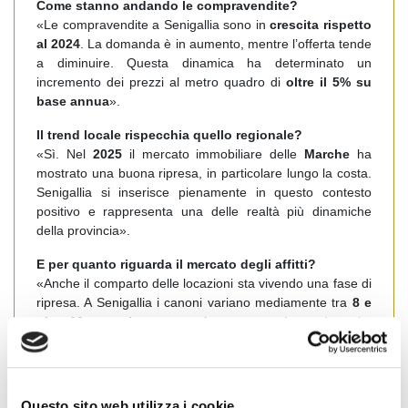
Come stanno andando le compravendite?
«Le compravendite a Senigallia sono in
crescita rispetto
al 2024
. La domanda è in aumento, mentre l’offerta tende
a diminuire. Questa dinamica ha determinato un
incremento dei prezzi al metro quadro di
oltre il 5% su
base annua
».
Il trend locale rispecchia quello regionale?
«Sì. Nel
2025
il mercato immobiliare delle
Marche
ha
mostrato una buona ripresa, in particolare lungo la costa.
Senigallia si inserisce pienamente in questo contesto
positivo e rappresenta una delle realtà più dinamiche
della provincia».
E per quanto riguarda il mercato degli affitti?
«Anche il comparto delle locazioni sta vivendo una fase di
ripresa. A Senigallia i canoni variano mediamente tra
8 e
oltre 10 euro al metro quadro
, con una domanda molto
elevata e un’offerta insufficiente. Possiamo dire che
Senigallia è tra i
comuni con gli affitti più alti della
provincia
. Per fare un confronto, in realtà come
Sassoferrato
i valori scendono a poco più di
3 euro al
Questo sito web utilizza i cookie