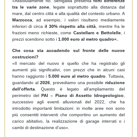
«Assolutamente no. Senigallia presenta
forti differenze
tra le varie zone
, legate soprattutto alla distanza dal
mare, dal centro città e alla qualità del contesto urbano. A
Marzocca
, ad esempio, i valori risultano mediamente
inferiori di circa
il 30% rispetto alla città
, mentre fra le
frazioni meno richieste, come
Castellaro e Bettolelle
, i
prezzi scendono sotto i
1.000 euro al metro quadro».
Che cosa sta accadendo sul fronte delle nuove
costruzioni?
«Il mercato del nuovo è quello che ha registrato gli
aumenti più significativi, con prezzi che in alcuni casi
hanno raggiunto i
5.000 euro al metro quadro
. Tuttavia,
guardando al
2026
, prevediamo una possibile
riduzione
dell’offerta
. Questo è legato all’ampliamento del
perimetro del
PAI – Piano di Assetto Idrogeologico
,
successivo agli eventi alluvionali del 2022, che ha
introdotto importanti limitazioni: in molte aree non sono
più consentiti interventi che comportino un aumento del
carico abitativo, la realizzazione di garage interrati o i
cambi di destinazione d’uso».