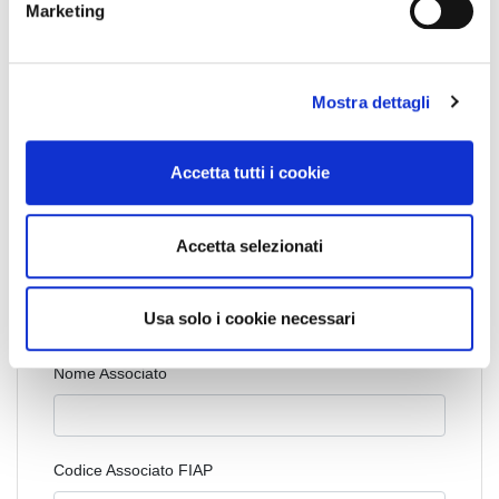
Marketing
d
condividi
e
l
Mostra dettagli
c
o
n
Ancona
Marche
News Territoriali
Accetta tutti i cookie
s
e
n
Accetta selezionati
s
Cognome Associato
o
Usa solo i cookie necessari
Nome Associato
Codice Associato FIAP