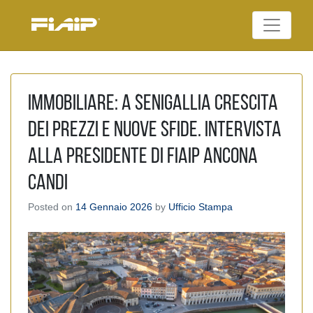
Skip
to
Federazione Italiana
content
FIAIP
Agenti Immobiliari
Professionali
Immobiliare: a Senigallia crescita
dei prezzi e nuove sfide. Intervista
alla Presidente di FIAIP Ancona
Candi
Posted on
14 Gennaio 2026
by
Ufficio Stampa