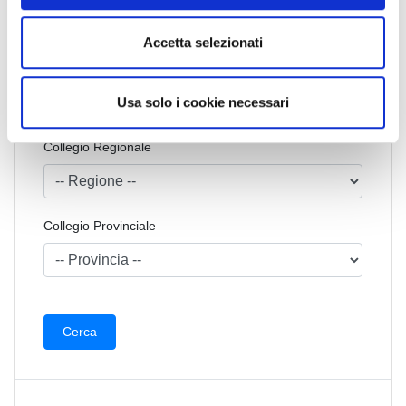
e
n
Accetta selezionati
s
Codice Associato FIAP
o
Usa solo i cookie necessari
Collegio Regionale
Collegio Provinciale