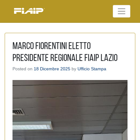
Skip
to
Federazione Italiana
content
FIAIP
Agenti Immobiliari
Professionali
Marco Fiorentini eletto
Presidente regionale Fiaip Lazio
Posted on
18 Dicembre 2025
by
Ufficio Stampa