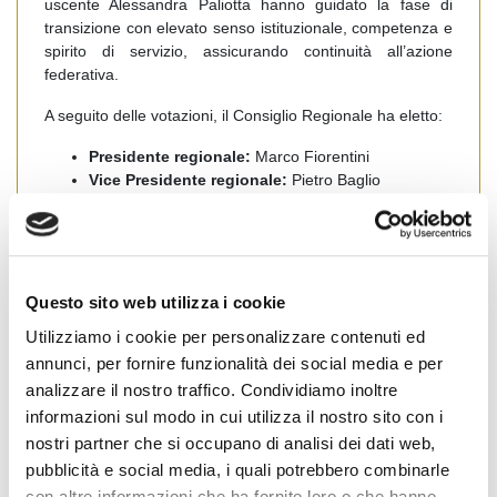
uscente Alessandra Paliotta hanno guidato la fase di
transizione con elevato senso istituzionale, competenza e
spirito di servizio, assicurando continuità all’azione
federativa.
A seguito delle votazioni, il Consiglio Regionale ha eletto:
Presidente regionale:
Marco Fiorentini
Vice Presidente regionale:
Pietro Baglio
Segretario regionale:
Francesco Viscomi
Alla seduta hanno partecipato i dirigenti dei Consigli
Provinciali di Roma, Latina, Frosinone, Viterbo e Rieti,
Questo sito web utilizza i cookie
confermando la piena rappresentatività territoriale e la
coesione dell’organizzazione regionale.
Utilizziamo i cookie per personalizzare contenuti ed
annunci, per fornire funzionalità dei social media e per
FIAIP
Lazio
rivolge i migliori auguri di buon lavoro al
analizzare il nostro traffico. Condividiamo inoltre
nuovo Consiglio Regionale, chiamato a proseguire e
informazioni sul modo in cui utilizza il nostro sito con i
rafforzare l’impegno della Federazione nella tutela e nello
sviluppo della professione dell’agente immobiliare.
nostri partner che si occupano di analisi dei dati web,
pubblicità e social media, i quali potrebbero combinarle
con altre informazioni che ha fornito loro o che hanno