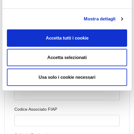
e
Bergamo
Lombardia
News Territoriali
l
Mostra dettagli
c
#
Bergamo
#
immobiliare
#
mercato
o
#
Realestate
n
Accetta tutti i cookie
s
e
n
Cognome Associato
Accetta selezionati
s
o
Usa solo i cookie necessari
Nome Associato
Codice Associato FIAP