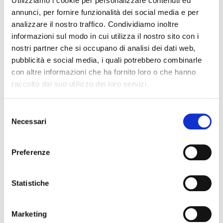
Utilizziamo i cookie per personalizzare contenuti ed
di sviluppi dello scenario Covid, i settori commerciale e
annunci, per fornire funzionalità dei social media e per
terziario, già rivoluzionati dal mutamento delle abitudini di
consumo e di gestione degli spazi lavorativi. Riteniamo
analizzare il nostro traffico. Condividiamo inoltre
come FIAIP necessario un vero e proprio shock fiscale
informazioni sul modo in cui utilizza il nostro sito con i
per il settore commerciale, in grado di supportare già nel
nostri partner che si occupano di analisi dei dati web,
2020 tutte le attività commerciali e terziarie. Oggi è
pubblicità e social media, i quali potrebbero combinarle
necessario stimolare i consumi e mantenere in vita tutte le
con altre informazioni che ha fornito loro o che hanno
attività imprenditoriali e professionali esistenti, oltre a far
raccolto dal suo utilizzo dei loro servizi.
nascere nuove realtà innovative”.
S
Necessari
Bergamo, 14 Settembre 2020
e
l
Fonte: Ufficio Stampa
e
Preferenze
z
i
condividi
o
Statistiche
n
e
Marketing
d