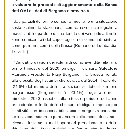
e
valutare le proposte di aggiornamento della Banca
dati OMI e i dati di Bergamo e provincia.
I dati parziali del primo semestre mostrano una situazione
sostanzialmente stazionaria, con variazioni fisiologiche a
macchia di leopardo e ottima tenuta dei valori rilevati nelle
zone semicentrali del capoluogo e nei comuni di cintura,
come pure nei centri della Bassa (Romano di Lombardia,
Treviglio).
“Dai dati provvisori dei volumi di compravendita relativi al
primo trimestre del 2020 emerge – dichiara
Salvatore
Ranucci,
Presidente Fiaip Bergamo – la brusca frenata
alla crescita degli scambi che durava dal 2014. Il calo del
-24,6% del numero delle transazioni su tutto il territorio
bergamasco (Bergamo città -23,4%), registrato nel I
trimestre 2020 rispetto allo stesso periodo dell’anno
precedente, è frutto delle chiusure obbligate imposte per
le attività non indispensabili causa emergenza sanitaria.
Le locazioni mostrano però ancora delle medie dei canoni
elevate. Insieme a molti operatori prendiamo atto della
riduzione dei flussi turistici, un fattore che ha inciso