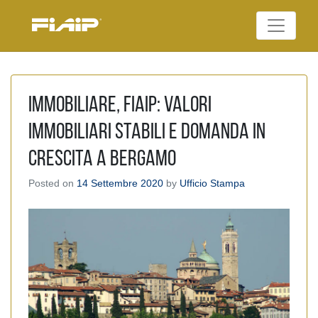
Skip
to
Federazione Italiana
content
FIAIP
Agenti Immobiliari
Professionali
Immobiliare, FIAIP: Valori
immobiliari stabili e domanda in
crescita a Bergamo
Posted on
14 Settembre 2020
by
Ufficio Stampa