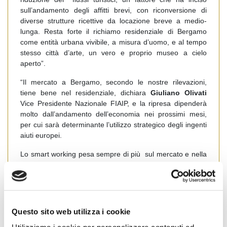
sull’andamento degli affitti brevi, con riconversione di
diverse strutture ricettive da locazione breve a medio-
lunga. Resta forte il richiamo residenziale di Bergamo
come entità urbana vivibile, a misura d’uomo, e al tempo
stesso città d’arte, un vero e proprio museo a cielo
aperto”.
“Il mercato a Bergamo, secondo le nostre rilevazioni,
tiene bene nel residenziale, dichiara
Giuliano Olivati
Vice Presidente Nazionale FIAIP, e la ripresa dipenderà
molto dall’andamento dell’economia nei prossimi mesi,
per cui sarà determinante l’utilizzo strategico degli ingenti
aiuti europei.
Lo smart working pesa sempre di più sul mercato e nella
ricerca di nuove e più ampie soluzioni abitative per le
famiglie – precisa Olivati – come pure la richiesta di spazi
esterni vivibili, terrazzi e giardini, meglio ancora se in zone
a contatto con il verde. I valori degli immobili sono stabili e
la domanda oggi sale a +15% nel primo semestre 2020.
Questo sito web utilizza i cookie
Vengono messi temporaneamente tra parentesi, in attesa