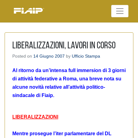
Skip
to
Federazione Italiana
content
FIAIP
Agenti Immobiliari
Professionali
LIBERALIZZAZIONI, LAVORI IN CORSO
Posted on
14 Giugno 2007
by
Ufficio Stampa
Al ritorno da un’intensa full immersion di 3 giorni
di attività federative a Roma, una breve nota su
alcune novità relative all’attività politico-
sindacale di Fiaip.
LIBERALIZZAZIONI
Mentre prosegue l’iter parlamentare del DL