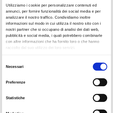
Utilizziamo i cookie per personalizzare contenuti ed
condividi
annunci, per fornire funzionalità dei social media e per
analizzare il nostro traffico. Condividiamo inoltre
informazioni sul modo in cui utilizza il nostro sito con i
Bergamo
#
Bergamo
nostri partner che si occupano di analisi dei dati web,
pubblicità e social media, i quali potrebbero combinarle
con altre informazioni che ha fornito loro o che hanno
raccolto dal suo utilizzo dei loro servizi.
Cognome Associato
S
Necessari
e
l
e
Nome Associato
Preferenze
z
i
o
Statistiche
Codice Associato FIAP
n
e