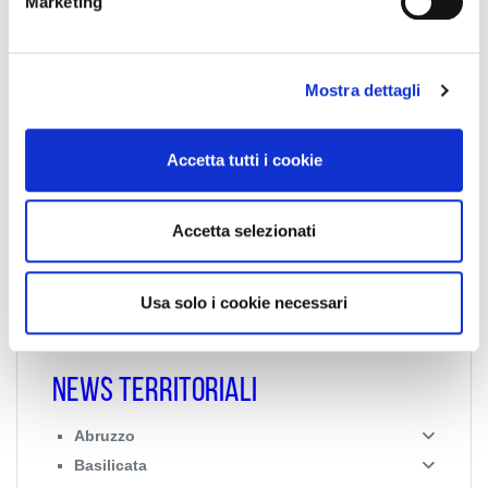
Marketing
d
e
Collegio Regionale
l
Mostra dettagli
c
o
n
Collegio Provinciale
Accetta tutti i cookie
s
e
n
Accetta selezionati
s
o
Usa solo i cookie necessari
News Territoriali
Abruzzo
Basilicata