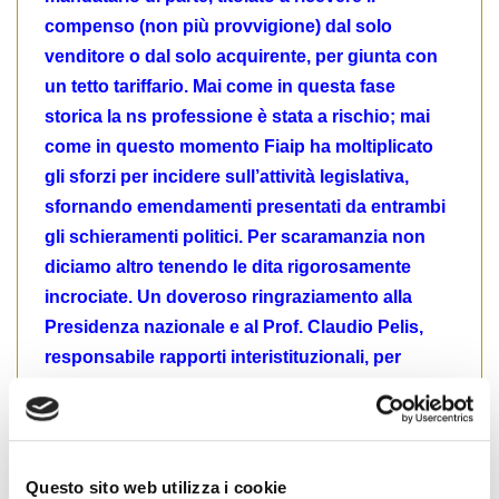
compenso (non più provvigione) dal solo
venditore o dal solo acquirente, per giunta con
un tetto tariffario. Mai come in questa fase
storica la ns professione è stata a rischio; mai
come in questo momento Fiaip ha moltiplicato
gli sforzi per incidere sull’attività legislativa,
sfornando emendamenti presentati da entrambi
gli schieramenti politici. Per scaramanzia non
diciamo altro tenendo le dita rigorosamente
incrociate. Un doveroso ringraziamento alla
Presidenza nazionale e al Prof. Claudio Pelis,
responsabile rapporti interistituzionali, per
l’azione che stanno svolgendo quotidianamente
a difesa della ns professione.
IL CONVEGNO
NAZIONALE
FIAIP
SULLA
PROFESSIONE DI AGENTE IMMOBILIARE
Questo sito web utilizza i cookie