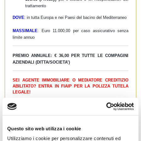
trattamento
DOVE
:
in tutta Europa e nei Paesi del bacino del Mediterraneo
MASSIMALE
:
Euro 11.000,00 per caso assicurativo senza
limite annuo
PREMIO ANNUALE: € 36,00 PER TUTTE LE COMPAGINI
AZIENDALI (DITTA/SOCIETA’)
SEI AGENTE IMMOBILIARE O MEDIATORE CREDITIZIO
ABILITATO? ENTRA IN FIAIP PER LA POLIZZA TUTELA
LEGALE!
Tel. Presidente provinciale Fiaip Bergamo
Giuliano Olivati
Cell. 335-6069107
condividi
Questo sito web utilizza i cookie
Utilizziamo i cookie per personalizzare contenuti ed