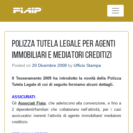
Skip
to
Federazione Italiana
content
FIAIP
Agenti Immobiliari
Professionali
POLIZZA TUTELA LEGALE PER AGENTI
IMMOBILIARI E MEDIATORI CREDITIZI
Posted on
20 Dicembre 2008
by
Ufficio Stampa
Il Tesseramento 2009 ha introdotto la novità della Polizza
Tutela Legale di cui di seguito forniamo alcuni dettagli.
ASSICURATI
:
Gli
Associati Fiaip
, che aderiscono alla convenzione, e fino a
2 dipendenti/familiari che collaborano nell’attività, per i casi
assicurativi inerenti l’attività di agente immobiliare/ mediatore
creditizio.