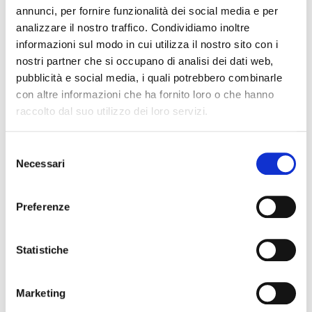
annunci, per fornire funzionalità dei social media e per
analizzare il nostro traffico. Condividiamo inoltre
informazioni sul modo in cui utilizza il nostro sito con i
Bergamo
#
Bergamo
nostri partner che si occupano di analisi dei dati web,
pubblicità e social media, i quali potrebbero combinarle
con altre informazioni che ha fornito loro o che hanno
raccolto dal suo utilizzo dei loro servizi.
Cognome Associato
S
Necessari
e
Nome Associato
l
e
Preferenze
z
i
Codice Associato FIAP
o
Statistiche
n
e
Marketing
d
Collegio Regionale