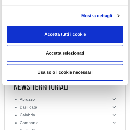
e
l
Mostra dettagli
c
Collegio Provinciale
o
n
Accetta tutti i cookie
s
e
n
Accetta selezionati
s
o
Usa solo i cookie necessari
News Territoriali
Abruzzo
Basilicata
Calabria
Campania