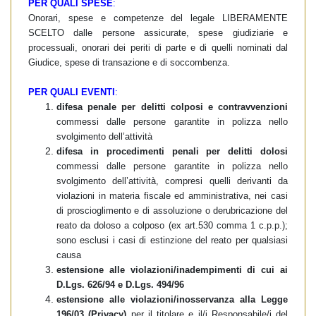
PER QUALI SPESE
:
Onorari, spese e competenze del legale LIBERAMENTE
SCELTO dalle persone assicurate, spese giudiziarie e
processuali, onorari dei periti di parte e di quelli nominati dal
Giudice, spese di transazione e di soccombenza.
PER QUALI EVENTI
:
difesa penale per delitti colposi e contravvenzioni
commessi dalle persone garantite in polizza nello
svolgimento dell’attività
difesa in procedimenti penali per delitti dolosi
commessi dalle persone garantite in polizza nello
svolgimento dell’attività, compresi quelli derivanti da
violazioni in materia fiscale ed amministrativa, nei casi
di proscioglimento e di assoluzione o derubricazione del
reato da doloso a colposo (ex art.530 comma 1 c.p.p.);
sono esclusi i casi di estinzione del reato per qualsiasi
causa
estensione alle violazioni/inadempimenti di cui ai
D.Lgs. 626/94 e D.Lgs. 494/96
estensione alle violazioni/inosservanza alla Legge
196/03 (Privacy)
per il titolare e il/i Responsabile/i del