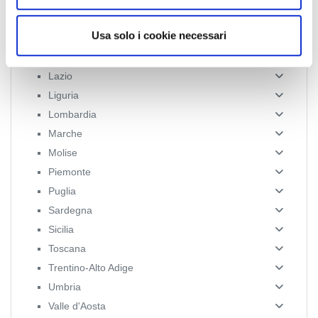
o
Campania
Usa solo i cookie necessari
Emilia Romagna
Friuli-Venezia Giulia
Lazio
Liguria
Lombardia
Marche
Molise
Piemonte
Puglia
Sardegna
Sicilia
Toscana
Trentino-Alto Adige
Umbria
Valle d'Aosta