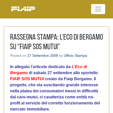
Skip
to
Federazione Italiana
content
FIAIP
Agenti Immobiliari
Professionali
RASSEGNA STAMPA: L’ECO DI BERGAMO
SU “FIAIP SOS MUTUI”
Posted on
27 Settembre 2008
by
Ufficio Stampa
In allegato l’articolo dedicato da
L’Eco di
Bergamo
di sabato 27 settembre allo sportello
FIAIP
SOS MUTUI
creato da Fiaip Bergamo. Il
progetto, che sta suscitando grande interesse
nella platea dei consumatori messi in difficoltà
dal caro-mutui, ci caratteriza come entità no-
profit al servizio del corretto funzionamento del
mercato immobiliare.