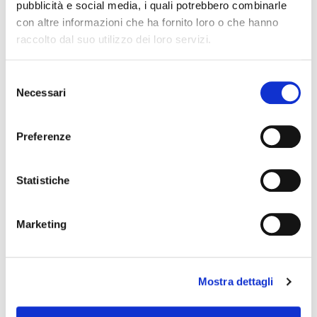
pubblicità e social media, i quali potrebbero combinarle
con altre informazioni che ha fornito loro o che hanno
Nome Associato
raccolto dal suo utilizzo dei loro servizi.
S
Necessari
e
Codice Associato FIAP
l
e
Preferenze
z
Collegio Regionale
i
o
Statistiche
n
e
Collegio Provinciale
Marketing
d
e
l
Mostra dettagli
c
o
n