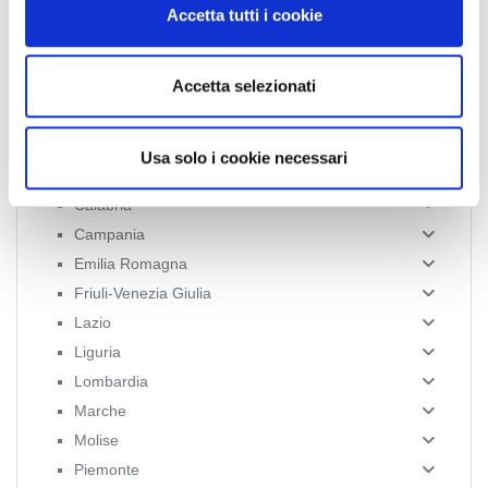
Accetta tutti i cookie
s
e
n
Accetta selezionati
News Territoriali
s
o
Abruzzo
Usa solo i cookie necessari
Basilicata
Calabria
Campania
Emilia Romagna
Friuli-Venezia Giulia
Lazio
Liguria
Lombardia
Marche
Molise
Piemonte