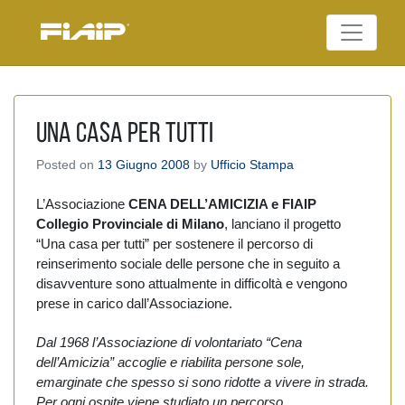
Skip
to
Federazione Italiana
content
FIAIP
Agenti Immobiliari
Professionali
UNA CASA PER TUTTI
Posted on
13 Giugno 2008
by
Ufficio Stampa
L’Associazione
CENA DELL’AMICIZIA e FIAIP
Collegio Provinciale di Milano
, lanciano il progetto
“Una casa per tutti” per sostenere il percorso di
reinserimento sociale delle persone che in seguito a
disavventure sono attualmente in difficoltà e vengono
prese in carico dall’Associazione.
Dal 1968 l’Associazione di volontariato “Cena
dell’Amicizia” accoglie e riabilita persone sole,
emarginate che spesso si sono ridotte a vivere in strada.
Per ogni ospite viene studiato un percorso