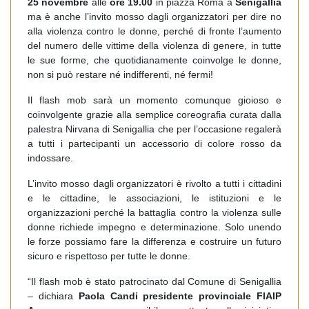
25 novembre
alle
ore 19.00
in piazza Roma a
Senigallia
ma è anche l’invito mosso dagli organizzatori per dire no
alla violenza contro le donne, perché di fronte l’aumento
del numero delle vittime della violenza di genere, in tutte
le sue forme, che quotidianamente coinvolge le donne,
non si può restare né indifferenti, né fermi!
Il flash mob sarà un momento comunque gioioso e
coinvolgente grazie alla semplice coreografia curata dalla
palestra Nirvana di Senigallia che per l’occasione regalerà
a tutti i partecipanti un accessorio di colore rosso da
indossare.
L’invito mosso dagli organizzatori è rivolto a tutti i cittadini
e le cittadine, le associazioni, le istituzioni e le
organizzazioni perché la battaglia contro la violenza sulle
donne richiede impegno e determinazione. Solo unendo
le forze possiamo fare la differenza e costruire un futuro
sicuro e rispettoso per tutte le donne.
“Il flash mob è stato patrocinato dal Comune di Senigallia
– dichiara
Paola Candi
presidente provinciale FIAIP