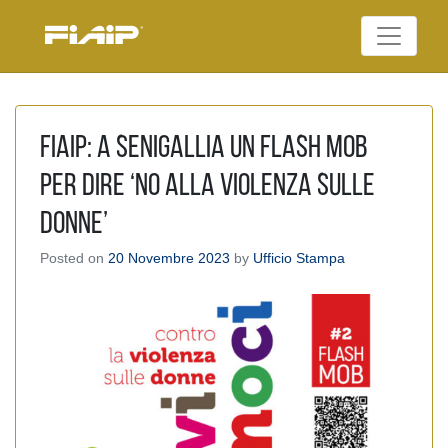
Skip
to
Federazione Italiana
content
FIAIP
Agenti Immobiliari
Professionali
Fiaip: A Senigallia un flash mob
per dire ‘No alla violenza sulle
donne’
Posted on
20 Novembre 2023
by
Ufficio Stampa