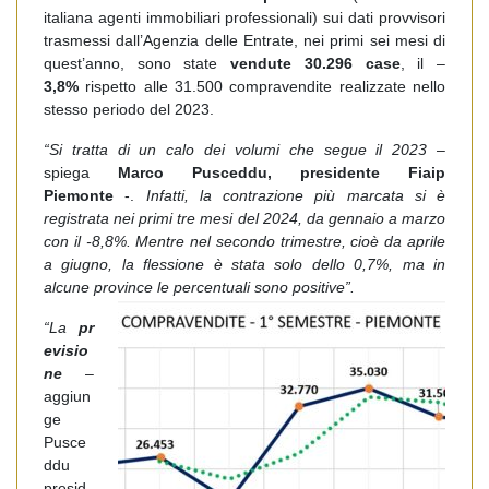
italiana agenti immobiliari professionali) sui dati provvisori
trasmessi dall’Agenzia delle Entrate, nei primi sei mesi di
quest’anno, sono state
vendute 30.296 case
, il –
3,8%
rispetto alle 31.500 compravendite realizzate nello
stesso periodo del 2023.
“Si tratta di un calo dei volumi che segue il 2023
–
spiega
Marco Pusceddu, presidente Fiaip
Piemonte
-.
Infatti, la contrazione più marcata si è
registrata nei primi tre mesi del 2024, da gennaio a marzo
con il -8,8%. Mentre nel secondo trimestre, cioè da aprile
a giugno, la flessione è stata solo dello 0,7%, ma in
alcune province le percentuali sono positive”.
“La
pr
evisio
ne
–
aggiun
ge
Pusce
ddu
presid