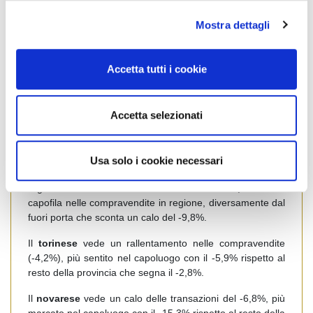
l
DETTAGLIO PROVINCE
Mostra dettagli
c
A mostrare un
primo semestre
con il segno positivo nelle
o
compravendite sono le province del
biellese
(+6,7%) e
n
del
vercellese
(+6,7%). Biella città segna il +7%, mentre il
Accetta tutti i cookie
s
fuori porta il +6,6%. Vercelli invece registra un incremento
e
del 4% e il fuori porta del 7,9%.
n
Accetta selezionati
Segue poi
l’alessandrino
(+2,6%) con il capoluogo in
s
equilibrio con il -0,4% e il fuori porta in positivo con il
o
+3,5%.
Usa solo i cookie necessari
L’astigiano
è in leggera flessione (-2%), ma la città di Asti
registra un decisivo incremento con il
+12,7%
ed è
capofila nelle compravendite in regione, diversamente dal
fuori porta che sconta un calo del -9,8%.
Il
torinese
vede un rallentamento nelle compravendite
(-4,2%), più sentito nel capoluogo con il -5,9% rispetto al
resto della provincia che segna il -2,8%.
Il
novarese
vede un calo delle transazioni del -6,8%, più