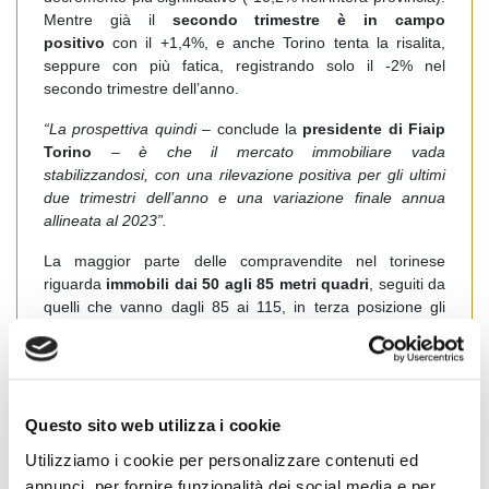
Mentre già il
secondo trimestre è in campo
positivo
con il +1,4%, e anche Torino tenta la risalita,
seppure con più fatica, registrando solo il -2% nel
secondo trimestre dell’anno.
“La prospettiva quindi
– conclude la
presidente di Fiaip
Torino
–
è che il mercato immobiliare vada
stabilizzandosi, con una rilevazione positiva per gli ultimi
due trimestri dell’anno e una variazione finale annua
allineata al 2023”.
La maggior parte delle compravendite nel torinese
riguarda
immobili dai 50 agli 85 metri quadri
, seguiti da
quelli che vanno dagli 85 ai 115, in terza posizione gli
alloggi di piccolo taglio sotto i 50 metri quadri. Il fuori porta
segue la stessa dinamica ma in terza posizione ci sono le
abitazioni sopra i 145 mq seguiti da quelli tra i 115 e 145
metri quadri.
Questo sito web utilizza i cookie
PREZZI
Utilizziamo i cookie per personalizzare contenuti ed
Un altro aspetto da sottolineare è che
questa
annunci, per fornire funzionalità dei social media e per