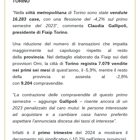
TORINO
“Nella
città metropolitana
di Torino sono state
vendute
16.283 case,
con una flessione del -4,2% sul primo
semestre del 2023”
, commenta
Claudia Gallipoli,
presidente di Fiaip Torino
.
Una riduzione del numero di transazioni che impatta
maggiormente sul capoluogo rispetto al resto
della
provincia
. Nel
dettaglio elaborato da Fiaip sui dati
provvisori Omi, la città di
Torino registra
7.079 vendite
nei primi sei mesi
di quest’anno, il -5,9%, mentre il resto
della provincia si assesta al -2,8%
con
9.204
compravendite.
“La contrazione delle compravendite di questo primo
semestre
– aggiunge
Gallipoli
–
risente ancora di un
2023 penalizzato dal caro mutui: le persone interessate
ad acquistare e a cambiare casa hanno preferito
aspettare l’annunciata discesa dei tassi di interesse”.
Infatti è il
primo trimestre
del 2024 a mostrare il
decremento più significativo (-10,2% nell’intera provincia).