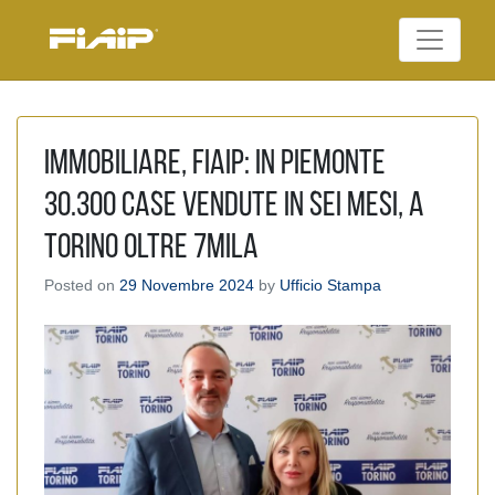
Skip
to
Federazione Italiana
content
FIAIP
Agenti Immobiliari
Professionali
Immobiliare, Fiaip: in Piemonte
30.300 case vendute in sei mesi, a
Torino oltre 7mila
Posted on
29 Novembre 2024
by
Ufficio Stampa