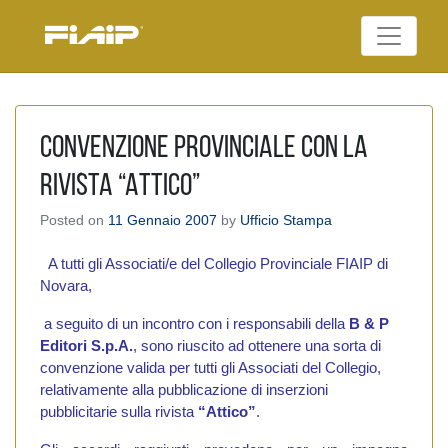
Skip
to
Federazione Italiana
content
FIAIP
Agenti Immobiliari
Professionali
Convenzione provinciale con la
rivista “Attico”
Posted on
11 Gennaio 2007
by
Ufficio Stampa
A tutti gli Associati/e del Collegio Provinciale FIAIP di
Novara,
a seguito di un incontro con i responsabili della
B & P
Editori S.p.A.
, sono riuscito ad ottenere una sorta di
convenzione valida per tutti gli Associati del Collegio,
relativamente alla pubblicazione di inserzioni
pubblicitarie sulla rivista
“Attico”
.