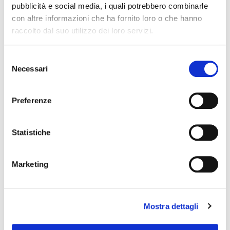
pubblicità e social media, i quali potrebbero combinarle
con altre informazioni che ha fornito loro o che hanno
raccolto dal suo utilizzo dei loro servizi.
Nome Associato
S
Necessari
e
Codice Associato FIAP
l
e
Preferenze
z
i
Collegio Regionale
o
Statistiche
n
e
Marketing
Collegio Provinciale
d
e
l
Mostra dettagli
c
o