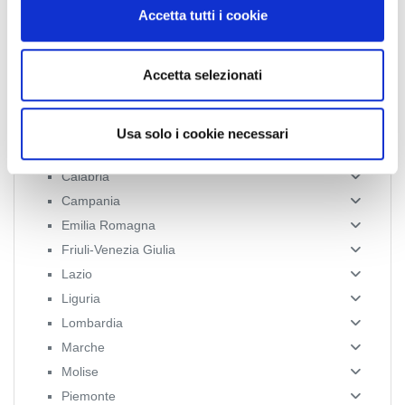
n
Accetta tutti i cookie
s
e
n
Accetta selezionati
News Territoriali
s
o
Abruzzo
Usa solo i cookie necessari
Basilicata
Calabria
Campania
Emilia Romagna
Friuli-Venezia Giulia
Lazio
Liguria
Lombardia
Marche
Molise
Piemonte