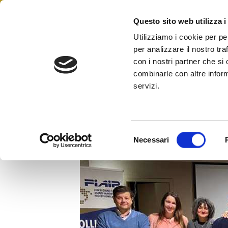
Skip
to
Questo sito web utilizza i
Federazione Italiana Agen
content
FIAIP
Utilizziamo i cookie per pe
per analizzare il nostro tra
con i nostri partner che si
combinarle con altre inform
servizi.
FIAIP: A Novara Gabriele Zan
S
Necessari
e
l
e
z
i
o
n