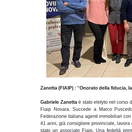
e
d
e
l
c
o
n
s
e
n
s
o
Zanetta (FIAIP) : “Onorato della fiducia
Gabriele Zanetta
è stato eletyto nel corso 
Fiaip Novara. Succede a Marco Pusceddu 
Federazione italiana agenti immobiliari co
41 anni, già consigliere provinciale, lavo
stato un associato Fiaip. Una fedeltà pre