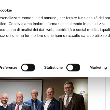
CHI SIAMO
SERVIZI
SETTORI OPERATIVI
RICERCA AGENTI
NEWS E 
 cookie
ti Immobiliari Professionali
rsonalizzare contenuti ed annunci, per fornire funzionalità dei so
ffico. Condividiamo inoltre informazioni sul modo in cui utilizza il 
 occupano di analisi dei dati web, pubblicità e social media, i qual
azioni che ha fornito loro o che hanno raccolto dal suo utilizzo d
News
News Territoriali
etta eletto Presidente Provinciale
Preferenze
Statistiche
Marketing