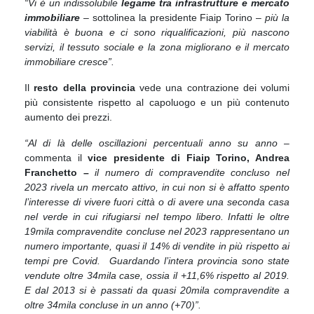
“Vi è un indissolubile
legame tra infrastrutture e mercato
immobiliare
– sottolinea la presidente Fiaip Torino –
più la
viabilità è buona e ci sono riqualificazioni, più nascono
servizi, il tessuto sociale e la zona migliorano e il mercato
immobiliare cresce”.
Il
resto della provincia
vede una contrazione dei volumi
più consistente rispetto al capoluogo e un più contenuto
aumento dei prezzi.
“Al di là delle oscillazioni percentuali anno su anno
–
commenta il
vice presidente di Fiaip Torino, Andrea
Franchetto –
il numero di compravendite concluso nel
2023 rivela un mercato attivo, in cui non si è affatto spento
l’interesse di vivere fuori città o di avere una seconda casa
nel verde in cui rifugiarsi nel tempo libero. Infatti le oltre
19mila compravendite concluse nel 2023 rappresentano un
numero importante, quasi il 14% di vendite in più rispetto ai
tempi pre Covid. Guardando l’intera provincia sono state
vendute oltre 34mila case, ossia il +11,6% rispetto al 2019.
E dal 2013 si è passati da quasi 20mila compravendite a
oltre 34mila concluse in un anno (+70)”.