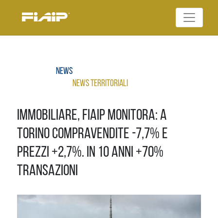
Skip
to
Federazione Italiana
content
FIAIP
Agenti Immobiliari
Professionali
News
News Territoriali
Immobiliare, Fiaip Monitora: A
Torino compravendite -7,7% e
prezzi +2,7%. In 10 anni +70%
transazioni