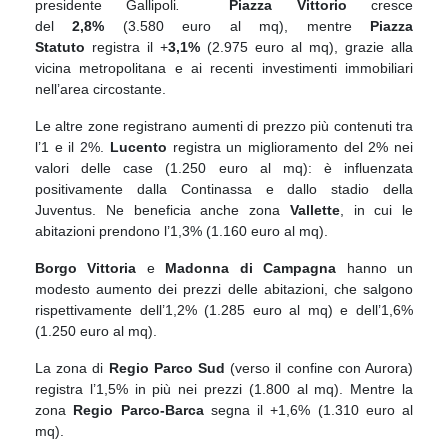
presidente Gallipoli
.
Piazza Vittorio
cresce
del
2,8%
(3.580 euro al mq), mentre
Piazza
Statuto
registra il +
3,1%
(2.975 euro al mq), grazie alla
vicina metropolitana e ai recenti investimenti immobiliari
nell’area circostante.
Le altre zone registrano aumenti di prezzo più contenuti tra
l’1 e il 2%.
Lucento
registra un miglioramento del 2% nei
valori delle case (1.250 euro al mq): è influenzata
positivamente dalla Continassa e dallo stadio della
Juventus. Ne beneficia anche zona
Vallette
, in cui le
abitazioni prendono l’1,3% (1.160 euro al mq).
Borgo Vittoria
e
Madonna di Campagna
hanno un
modesto aumento dei prezzi delle abitazioni, che salgono
rispettivamente dell’1,2% (1.285 euro al mq) e dell’1,6%
(1.250 euro al mq).
La zona di
Regio Parco Sud
(verso il confine con Aurora)
registra l’1,5% in più nei prezzi (1.800 al mq). Mentre la
zona
Regio Parco-Barca
segna il +1,6% (1.310 euro al
mq).