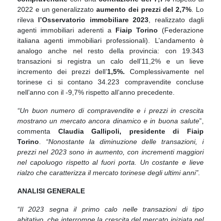
2022 e un generalizzato
aumento dei prezzi del 2,7%
. Lo
rileva
l’Osservatorio immobiliare 2023
, realizzato dagli
agenti immobiliari aderenti a
Fiaip Torino
(Federazione
italiana agenti immobiliari professionali). L’andamento è
analogo anche nel resto della provincia: con 19.343
transazioni si registra un calo dell’11,2% e un lieve
incremento dei prezzi dell’
1,5%.
Complessivamente nel
torinese ci si contano 34.223 compravendite concluse
nell’anno con il -9,7% rispetto all’anno precedente.
“Un buon numero di compravendite e i prezzi in crescita
mostrano un mercato ancora dinamico e in buona salute
”,
commenta
Claudia Gallipoli, presidente di Fiaip
Torino
.
“Nonostante la diminuzione delle transazioni, i
prezzi nel 2023 sono in aumento, con incrementi maggiori
nel capoluogo rispetto al fuori porta. Un costante e lieve
rialzo che caratterizza il mercato torinese degli ultimi anni”.
ANALISI GENERALE
“Il 2023 segna il primo
calo nelle transazioni di tipo
abitativo, che interrompe la crescita del mercato iniziata nel