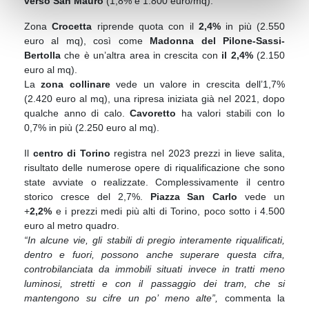
verso San Mauro
(1,8% e 1.800 euro/mq).
Zona
Crocetta
riprende quota con il
2,4%
in più (2.550
euro al mq), così come
Madonna del Pilone-Sassi-
Bertolla
che è un’altra area in crescita con
il 2,4%
(2.150
euro al mq).
La
zona collinare
vede un valore in crescita dell’1,7%
(2.420 euro al mq), una ripresa iniziata già nel 2021, dopo
qualche anno di calo.
Cavoretto
ha valori stabili con lo
0,7% in più (2.250 euro al mq).
Il
centro di Torino
registra nel 2023 prezzi in lieve salita,
risultato delle numerose opere di riqualificazione che sono
state avviate o realizzate. Complessivamente il centro
storico cresce del 2,7%.
Piazza San Carlo
vede un
+
2,2%
e i prezzi medi più alti di Torino, poco sotto i 4.500
euro al metro quadro.
“In alcune vie, gli stabili di pregio interamente riqualificati,
dentro e fuori, possono anche superare questa cifra,
controbilanciata da immobili situati invece in tratti meno
luminosi, stretti e con il passaggio dei tram, che si
mantengono su cifre un po’ meno alte”,
commenta la