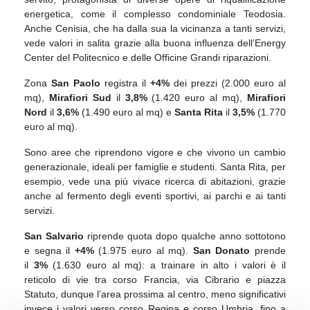
energetica, come il complesso condominiale Teodosia.
Anche Cenisia, che ha dalla sua la vicinanza a tanti servizi,
vede valori in salita grazie alla buona influenza dell’Energy
Center del Politecnico e delle Officine Grandi riparazioni.
Zona
San Paolo
registra il
+4%
dei prezzi (2.000 euro al
mq),
Mirafiori Sud
il
3,8%
(1.420 euro al mq),
Mirafiori
Nord
il
3,6%
(1.490 euro al mq) e
Santa Rita
il
3,5%
(1.770
euro al mq).
Sono aree che riprendono vigore e che vivono un cambio
generazionale, ideali per famiglie e studenti. Santa Rita, per
esempio, vede una più vivace ricerca di abitazioni, grazie
anche al fermento degli eventi sportivi, ai parchi e ai tanti
servizi.
San Salvario
riprende quota dopo qualche anno sottotono
e segna il
+4%
(1.975 euro al mq).
San Donato
prende
il
3%
(1.630 euro al mq): a trainare in alto i valori è il
reticolo di vie tra corso Francia, via Cibrario e piazza
Statuto, dunque l’area prossima al centro, meno significativi
invece i valori verso corso Regina e corso Umbria, fino a