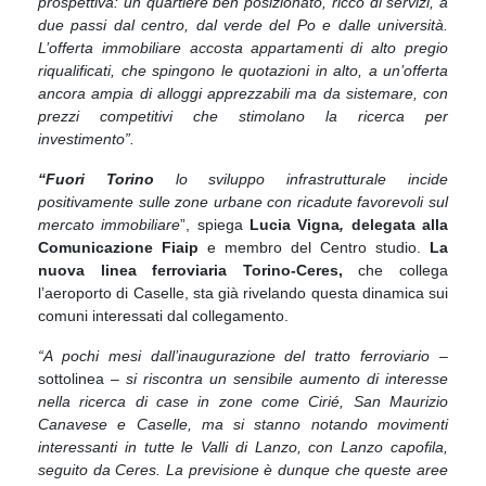
prospettiva: un quartiere ben posizionato, ricco di servizi, a
due passi dal centro, dal verde del Po e dalle università.
L’offerta immobiliare accosta appartamenti di alto pregio
riqualificati, che spingono le quotazioni in alto, a un’offerta
ancora ampia di alloggi apprezzabili ma da sistemare, con
prezzi competitivi che stimolano la ricerca per
investimento”.
“Fuori Torino
lo sviluppo infrastrutturale incide
positivamente sulle zone urbane con ricadute favorevoli sul
mercato immobiliare
”, spiega
Lucia Vigna
,
delegata alla
Comunicazione Fiaip
e membro del Centro studio.
La
nuova linea ferroviaria Torino-Ceres,
che collega
l’aeroporto di Caselle,
sta già rivelando questa dinamica sui
comuni interessati dal collegamento.
“A pochi mesi dall’inaugurazione del tratto ferroviario
–
sottolinea –
si riscontra un sensibile aumento di interesse
nella ricerca di case in zone come Cirié, San Maurizio
Canavese e Caselle, ma si stanno notando movimenti
interessanti in tutte le Valli di Lanzo, con Lanzo capofila,
seguito da Ceres. La previsione è dunque che queste aree