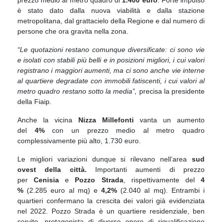
prezzo medio al metro quadro di
1.400 euro
. Forte impulso
è stato dato dalla nuova viabilità e dalla stazione
metropolitana, dal grattacielo della Regione e dal numero di
persone che ora gravita nella zona.
“Le quotazioni restano comunque diversificate: ci sono vie
e isolati con stabili più belli e in posizioni migliori, i cui valori
registrano i maggiori aumenti, ma ci sono anche vie interne
al quartiere degradate con immobili fatiscenti, i cui valori al
metro quadro restano sotto la media”,
precisa la presidente
della Fiaip.
Anche la vicina
Nizza Millefonti
vanta un aumento
del
4%
con un prezzo medio al metro quadro
complessivamente più alto, 1.730 euro.
Le migliori variazioni dunque si rilevano nell’area
sud
ovest della città.
Importanti aumenti di prezzo
per
Cenisia
e
Pozzo Strada
, rispettivamente del
4
%
(2.285 euro al mq) e
4,2%
(2.040 al mq). Entrambi i
quartieri confermano la crescita dei valori già evidenziata
nel 2022. Pozzo Strada è un quartiere residenziale, ben
servito, protagonista di diverse opere di riqualificazione