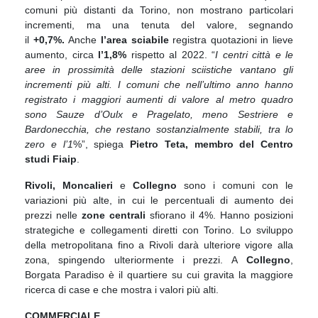
comuni più distanti da Torino, non mostrano particolari
incrementi, ma una tenuta del valore, segnando
il
+0,7%.
Anche
l’area sciabile
registra quotazioni in lieve
aumento, circa
l’1,8%
rispetto al 2022. “
I centri città e le
aree in prossimità delle stazioni sciistiche vantano gli
incrementi più alti. I comuni che nell’ultimo anno hanno
registrato i maggiori aumenti di valore al metro quadro
sono Sauze d’Oulx e Pragelato, meno Sestriere e
Bardonecchia, che restano sostanzialmente stabili, tra lo
zero e l’1
%”, spiega
Pietro Teta, membro del Centro
studi Fiaip
.
Rivoli, Moncalieri
e
Collegno
sono i comuni con le
variazioni più alte, in cui le percentuali di aumento dei
prezzi nelle
zone centrali
sfiorano il 4%. Hanno posizioni
strategiche e collegamenti diretti con Torino. Lo sviluppo
della metropolitana fino a Rivoli darà ulteriore vigore alla
zona, spingendo ulteriormente i prezzi. A
Collegno
,
Borgata Paradiso è il quartiere su cui gravita la maggiore
ricerca di case e che mostra i valori più alti.
COMMERCIALE