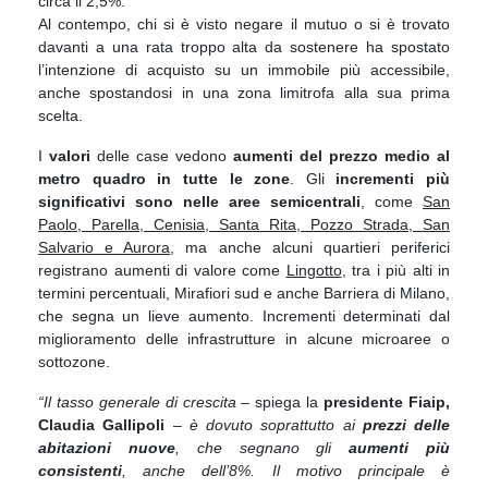
circa il 2,5%.
Al contempo, chi si è visto negare il mutuo o si è trovato
davanti a una rata troppo alta da sostenere ha spostato
l’intenzione di acquisto su un immobile più accessibile,
anche spostandosi in una zona limitrofa alla sua prima
scelta.
I
valori
delle case vedono
aumenti
del prezzo
medio al
metro quadro
in tutte le zone
. Gli
incrementi più
significativi sono nelle aree semicentrali
, come
San
Paolo, Parella, Cenisia, Santa Rita, Pozzo Strada, San
Salvario e Aurora
, ma anche alcuni quartieri periferici
registrano aumenti di valore come
Lingotto
, tra i più alti in
termini percentuali, Mirafiori sud e anche Barriera di Milano,
che segna un lieve aumento. Incrementi determinati dal
miglioramento delle infrastrutture in alcune microaree o
sottozone.
“Il tasso generale di crescita
– spiega la
presidente Fiaip,
Claudia Gallipoli
–
è dovuto soprattutto ai
prezzi delle
abitazioni nuove
, che segnano gli
aumenti più
consistenti
, anche dell’8%. Il motivo principale è