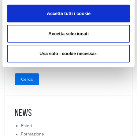
o
n
Accetta tutti i cookie
s
Collegio Regionale
e
n
Accetta selezionati
s
Collegio Provinciale
o
Usa solo i cookie necessari
News
Esteri
Formazione