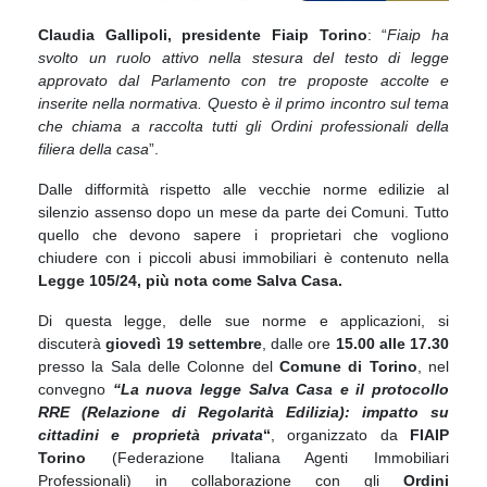
Claudia Gallipoli, presidente Fiaip Torino
: “
Fiaip ha
svolto un ruolo attivo nella stesura del testo di legge
approvato dal Parlamento con tre proposte accolte e
inserite nella normativa. Questo è il primo incontro sul tema
che chiama a raccolta tutti gli Ordini professionali della
filiera della casa
”.
Dalle difformità rispetto alle vecchie norme edilizie al
silenzio assenso dopo un mese da parte dei Comuni. Tutto
quello che devono sapere i proprietari che vogliono
chiudere con i piccoli abusi immobiliari è contenuto nella
Legge 105/24, più nota come Salva Casa.
Di questa legge, delle sue norme e applicazioni, si
discuterà
giovedì 19 settembre
, dalle ore
15.00 alle 17.30
presso la Sala delle Colonne del
Comune di Torino
, nel
convegno
“La nuova legge Salva Casa e il protocollo
RRE (Relazione di Regolarità Edilizia): impatto su
cittadini e proprietà privata
“
, organizzato da
FIAIP
Torino
(Federazione Italiana Agenti Immobiliari
Professionali) in collaborazione con gli
Ordini