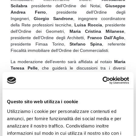
Scilabra
presidente dell’Ordine dei Notai,
Giuseppe
Andrea Ferro
, presidente dell’Ordine degli
Ingegneri,
Giorgio Sandrone
, ingegnere coordinatore
della Rete professioni tecniche,
Luisa Roccia
, presidente
dell’Ordine dei Geometri,
Maria Cristina Milanese
,
presidente dell’Ordine degli Architetti,
Franco Dall’Aglio
,
presidente Fimaa Torino,
Stefano Spina
, referente
Fiscalità immobiliare dell’Ordine dei Commercialisti.
La moderazione dell’evento sarà affidata al notaio
Maria
Teresa Pelle
, che guiderà le discussioni tra i diversi
professionisti coinvolti, offrendo un quadro esaustivo sulle
implicazioni giuridiche e tecniche legate alle nuove norme.
L’evento dal vivo è riservato, ma può essere seguito in
diretta streaming al
Questo sito web utilizza i cookie
link:
https://register.gotowebinar.com/register/7318220093
Utilizziamo i cookie per personalizzare contenuti ed
865500511
annunci, per fornire funzionalità dei social media e per
Gli iscritti agli Ordini aderenti potranno ricevere i crediti
analizzare il nostro traffico. Condividiamo inoltre
formativi, inviando richiesta alle proprie segreterie.
informazioni sul modo in cui utilizza il nostro sito con i