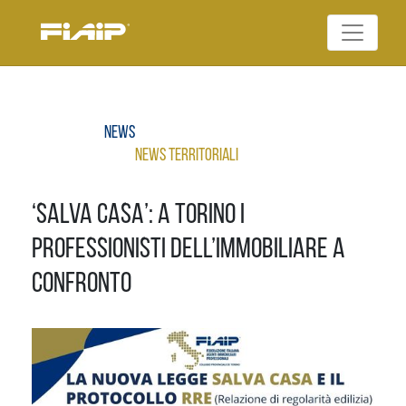
Skip
to
Federazione Italiana
content
FIAIP
Agenti Immobiliari
Professionali
News
News Territoriali
‘SALVA CASA’: A TORINO I
PROFESSIONISTI DELL’IMMOBILIARE A
CONFRONTO