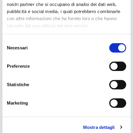
nostri partner che si occupano di analisi dei dati web,
pubblicità e social media, i quali potrebbero combinarle
Torino, 15 settembre 2024
con altre informazioni che ha fornito loro o che hanno
raccolto dal suo utilizzo dei loro servizi.
Fonte: Ufficio Stampa
condividi
S
Necessari
e
l
e
Preferenze
z
Cognome Associato
i
o
Statistiche
n
Nome Associato
e
Marketing
d
e
l
Codice Associato FIAP
Mostra dettagli
c