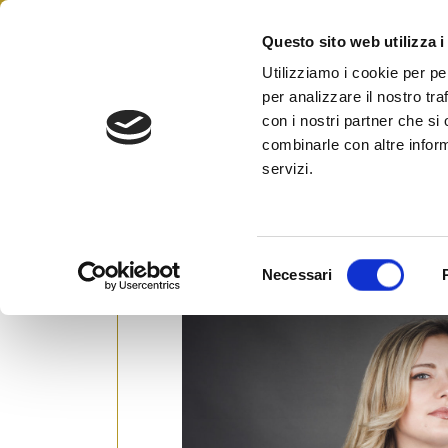
Skip
to
Questo sito web utilizza i
Federazione Italiana Agen
content
FIAIP
Utilizziamo i cookie per pe
per analizzare il nostro tra
con i nostri partner che si
combinarle con altre inform
Formazione: Veronica Gent
servizi.
marketing, formerà in Pug
Posted on
20 Febbraio 2023
by
Ufficio S
S
Necessari
e
l
e
z
i
o
n