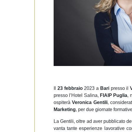
e
d
e
l
c
o
n
s
e
n
s
o
Il
23 febbraio
2023 a
Bari
presso il
V
presso l’Hotel Salina,
FIAIP Puglia
, 
ospiterà
Veronica Gentili
, considerat
Marketing
, per due giornate formative
La Gentili, oltre ad aver pubblicato de
vanta tante esperienze lavorative con 