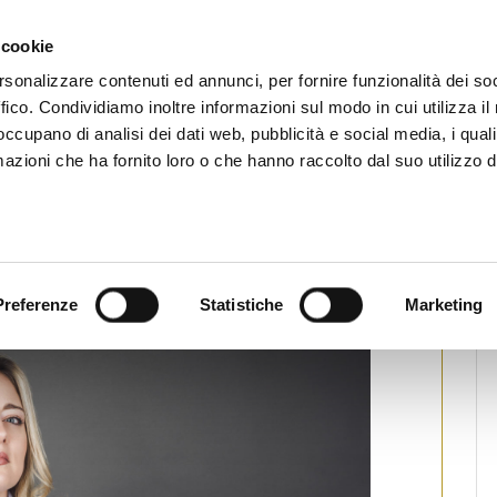
CHI SIAMO
SERVIZI
SETTORI OPERATIVI
RICERCA AGENTI
NEWS E 
 cookie
ti Immobiliari Professionali
rsonalizzare contenuti ed annunci, per fornire funzionalità dei so
ffico. Condividiamo inoltre informazioni sul modo in cui utilizza il 
 occupano di analisi dei dati web, pubblicità e social media, i qual
azioni che ha fornito loro o che hanno raccolto dal suo utilizzo d
ili, esperta di social media
lia gli agenti immobiliari FIAIP
tampa
Preferenze
Statistiche
Marketing