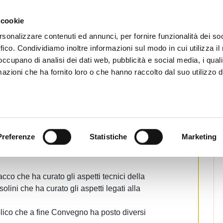
CHI SIAMO
SERVIZI
SETTORI OPERATIVI
RICERCA AGENTI
NEWS E 
 cookie
ti Immobiliari Professionali
rsonalizzare contenuti ed annunci, per fornire funzionalità dei so
ffico. Condividiamo inoltre informazioni sul modo in cui utilizza il 
 occupano di analisi dei dati web, pubblicità e social media, i qual
azioni che ha fornito loro o che hanno raccolto dal suo utilizzo d
zione energetica dei
Stampa
Preferenze
Statistiche
Marketing
 nei locali della sede provinciale FIAIP di
ssimo convengo sulla certificazione energetica
cco che ha curato gli aspetti tecnici della
lini che ha curato gli aspetti legati alla
blico che a fine Convegno ha posto diversi