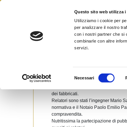
Skip
to
Questo sito web utilizza i
Federazione Italiana Agen
content
FIAIP
Utilizziamo i cookie per pe
per analizzare il nostro tra
con i nostri partner che si
combinarle con altre inform
convegno sulla certifica
servizi.
frabbricati
Posted on
20 Dicembre 2007
by
Ufficio 
S
Necessari
Il giorno 20 dicembre 2007, si è svolto
e
Cagliari in via Abba, un interessanti
l
dei fabbricati.
e
Relatori sono stati l’ingegner Mario Sa
z
normativa e il Notaio Paolo Emilio Paso
i
compravendita.
o
Nutritissima la partecipazione di pub
n