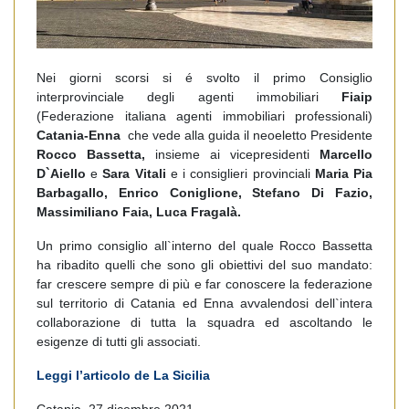
Nei giorni scorsi si é svolto il primo Consiglio
interprovinciale degli agenti immobiliari
Fiaip
(Federazione italiana agenti immobiliari professionali)
Catania-Enna
che vede alla guida il neoeletto Presidente
Rocco Bassetta,
insieme ai vicepresidenti
Marcello
D`Aiello
e
Sara Vitali
e i consiglieri provinciali
Maria Pia
Barbagallo, Enrico Coniglione, Stefano Di Fazio,
Massimiliano Faia, Luca Fragalà.
Un primo consiglio all`interno del quale Rocco Bassetta
ha ribadito quelli che sono gli obiettivi del suo mandato:
far crescere sempre di più e far conoscere la federazione
sul territorio di Catania ed Enna avvalendosi dell`intera
collaborazione di tutta la squadra ed ascoltando le
esigenze di tutti gli associati.
Leggi l’articolo de La Sicilia
Catania, 27 dicembre 2021