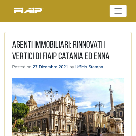
Skip
to
Federazione Italiana
content
FIAIP
Agenti Immobiliari
Professionali
Agenti immobiliari: Rinnovati i
vertici di Fiaip Catania ed Enna
Posted on
27 Dicembre 2021
by
Ufficio Stampa