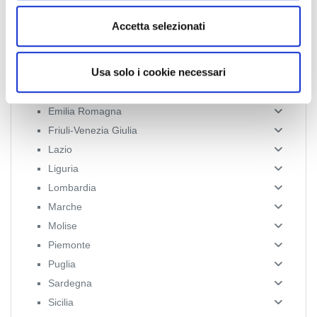
News Territoriali
e
n
Accetta selezionati
Abruzzo
s
o
Basilicata
Usa solo i cookie necessari
Calabria
Campania
Emilia Romagna
Friuli-Venezia Giulia
Lazio
Liguria
Lombardia
Marche
Molise
Piemonte
Puglia
Sardegna
Sicilia