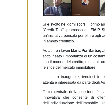
e
d
e
l
c
Si è svolto nei gorni scorsi il primo a
o
“Credit Talk”, promosso da
FIAIP Sic
n
un’iniziativa pensata per offrire agli 
s
in ambito creditizio.
e
Ad aprire i lavori
Maria Pia Barbagall
n
sottolineato l’importanza di un costa
s
con il mondo del credito, elementi or
o
le sfide del mercato immobiliare.
L’incontro inaugurale, tenutosi in 
attenta e interessata da parte degli As
Tema centrale della sessione è stat
innovativa che consente di otte
dell’individuazione dell’immobile. U