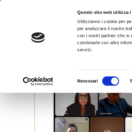
Skip
to
Questo sito web utilizza i
Federazione Italiana Agen
content
FIAIP
Utilizziamo i cookie per pe
per analizzare il nostro tra
con i nostri partner che si
combinarle con altre inform
FIAIP Sicilia: al via il cic
servizi.
Finance
Posted on
15 Aprile 2026
by
Ufficio Stam
S
Necessari
e
l
e
z
i
o
n