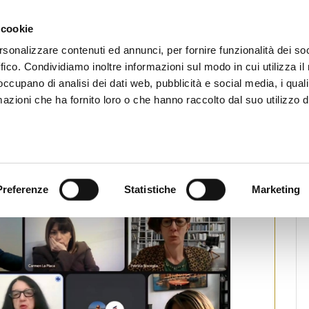
CHI SIAMO
SERVIZI
SETTORI OPERATIVI
RICERCA AGENTI
NEWS E 
 cookie
ti Immobiliari Professionali
rsonalizzare contenuti ed annunci, per fornire funzionalità dei so
ffico. Condividiamo inoltre informazioni sul modo in cui utilizza il 
 occupano di analisi dei dati web, pubblicità e social media, i qual
azioni che ha fornito loro o che hanno raccolto dal suo utilizzo d
lo “Credit Talk” con Auxilia
pa
Preferenze
Statistiche
Marketing