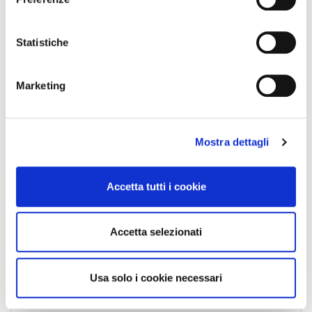
z
News Esteri
i
News Nazionali
o
Statistiche
News Territoriali
n
e
Marketing
d
e
l
Mostra dettagli
c
o
n
Accetta tutti i cookie
s
e
n
Accetta selezionati
s
o
Usa solo i cookie necessari