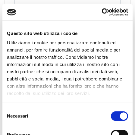
Collegio Regionale
Questo sito web utilizza i cookie
Utilizziamo i cookie per personalizzare contenuti ed
Collegio Provinciale
annunci, per fornire funzionalità dei social media e per
analizzare il nostro traffico. Condividiamo inoltre
informazioni sul modo in cui utilizza il nostro sito con i
nostri partner che si occupano di analisi dei dati web,
pubblicità e social media, i quali potrebbero combinarle
con altre informazioni che ha fornito loro o che hanno
raccolto dal suo utilizzo dei loro servizi.
News
S
Necessari
e
Esteri
l
e
Formazione
Preferenze