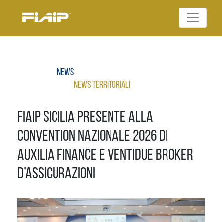
Skip
to
Federazione Italiana
content
FIAIP
Agenti Immobiliari
Professionali
News
News Territoriali
Fiaip Sicilia presente alla
Convention nazionale 2026 di
Auxilia Finance e Ventidue Broker
d’Assicurazioni