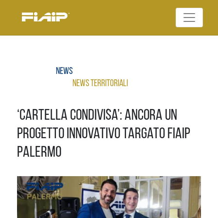
Skip
to
Federazione Italiana
content
FIAIP
Agenti Immobiliari
Professionali
News
News Territoriali
‘Cartella Condivisa’: Ancora un
progetto innovativo targato Fiaip
Palermo