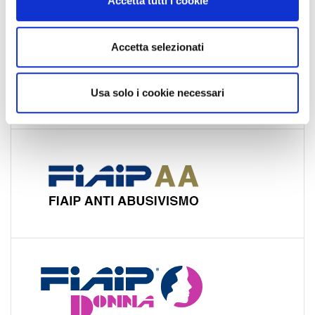
Accetta tutti i cookie
s
e
n
Accetta selezionati
s
o
Usa solo i cookie necessari