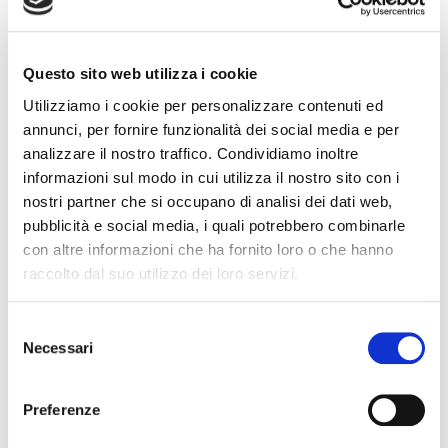
rispetto della donna e del suo valore di persona nella
collettività, partendo proprio dalla sfera lavorativa».
condividi
Questo sito web utilizza i cookie
Utilizziamo i cookie per personalizzare contenuti ed
annunci, per fornire funzionalità dei social media e per
analizzare il nostro traffico. Condividiamo inoltre
Cognome Associato
informazioni sul modo in cui utilizza il nostro sito con i
nostri partner che si occupano di analisi dei dati web,
pubblicità e social media, i quali potrebbero combinarle
con altre informazioni che ha fornito loro o che hanno
Nome Associato
raccolto dal suo utilizzo dei loro servizi.
S
Codice Associato FIAP
Necessari
e
l
e
Preferenze
z
Collegio Regionale
i