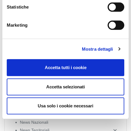
o
Statistiche
n
Collegio Provinciale
e
Marketing
d
e
l
Mostra dettagli
c
o
n
Accetta tutti i cookie
s
e
n
News
Accetta selezionati
s
o
Esteri
Usa solo i cookie necessari
Formazione
News Esteri
News Nazionali
News Territoriali