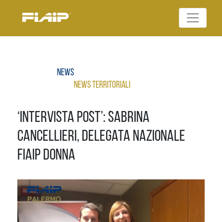
Skip
to
Federazione Italiana
content
FIAIP
Agenti Immobiliari
Professionali
News
News Territoriali
‘Intervista Post’: Sabrina
Cancellieri, Delegata nazionale
Fiaip Donna