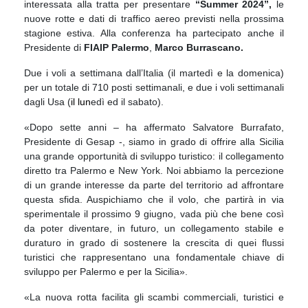
interessata alla tratta per presentare
“Summer 2024”,
le
nuove rotte e dati di traffico aereo previsti nella prossima
stagione estiva. Alla conferenza ha partecipato anche il
Presidente di
FIAIP Palermo
,
Marco Burrascano.
Due i voli a settimana dall’Italia (il martedì e la domenica)
per un totale di 710 posti settimanali, e due i voli settimanali
dagli Usa (
il lun
edì ed il sabato).
«Dopo sette anni – ha affermato Salvatore Burrafato,
Presidente di Gesap -, siamo in grado di offrire alla Sicilia
una grande opportunità di sviluppo turistico: il collegamento
diretto tra Palermo e New York. Noi abbiamo la percezione
di un grande interesse da parte del territorio ad affrontare
questa sfida. Auspichiamo che il volo, che partirà in via
sperimentale il prossimo 9 giugno, vada più che bene così
da poter diventare, in futuro, un collegamento stabile e
duraturo in grado di sostenere la crescita di quei flussi
turistici che rappresentano una fondamentale chiave di
sviluppo per Palermo e per la Sicilia».
«La nuova rotta facilita gli scambi commerciali, turistici e