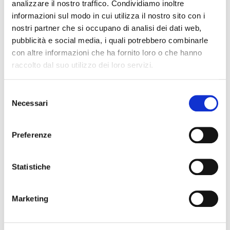
analizzare il nostro traffico. Condividiamo inoltre
informazioni sul modo in cui utilizza il nostro sito con i
Codice Associato FIAP
nostri partner che si occupano di analisi dei dati web,
pubblicità e social media, i quali potrebbero combinarle
con altre informazioni che ha fornito loro o che hanno
raccolto dal suo utilizzo dei loro servizi.
Collegio Regionale
S
Necessari
e
Collegio Provinciale
l
e
Preferenze
z
i
o
Statistiche
n
e
Marketing
d
e
l