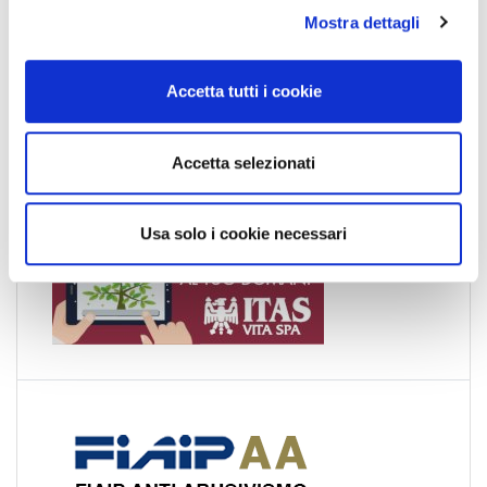
News
Mostra dettagli
c
Esteri
o
n
Formazione
Accetta tutti i cookie
s
News Esteri
e
News Nazionali
n
Accetta selezionati
News Territoriali
s
o
Usa solo i cookie necessari