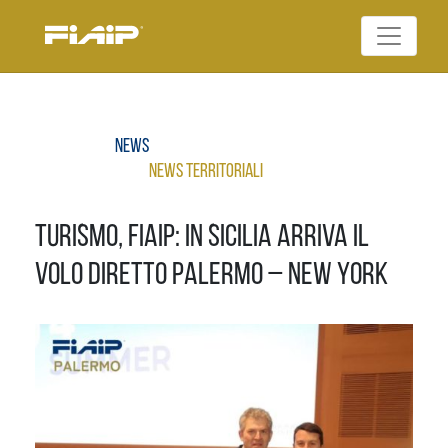
Skip
to
Federazione Italiana
content
FIAIP
Agenti Immobiliari
Professionali
News
News Territoriali
Turismo, Fiaip: In Sicilia arriva il
volo diretto Palermo – New York