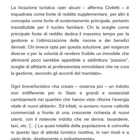
La locazione turistica «per alcuni – afferma Civiletti – è
inquadrata come fonte di reddito supplementare, per altri è
concepita come fonte di sostentamento principale, pertanto
insostituibile per il nucleo familiare. Chi la sceglie come
principale fonte di reddito dedica il massimo tempo per la
gestione e l’ottimizzazione delle risorse e dei benefici
derivati. Chi invece opta per questa soluzione, per esigenze
diverse o per la volontà di rendere fruibile un immobile che
altrimenti poco sarebbe appetibile o addirittura “passivo”,
sceglie di affidarlo al professionista immobiliare che ne cura
la gestione, secondo gli accordi del mandato».
Ogni breve/turistico «ha creato – osserva poi – un indotto
non indifferente per lo Stato e grandi e sostanziali
cambiamenti nei quartieri che hanno visto rifiorire l’energia
vitale di nuovi abitanti». Ed infatti, si avviano nuove «attività
commerciali a fronte di una crescente richiesta di nuovi
utenti, con il notevole indotto che ne deriva: lavanderie,
taxi, etc. […] La quasi totalità della popolazione è coinvolta
in questo tipo di attività turistico ricettiva, in vari modi e a
vario titolo, direttamente o indirettamente».