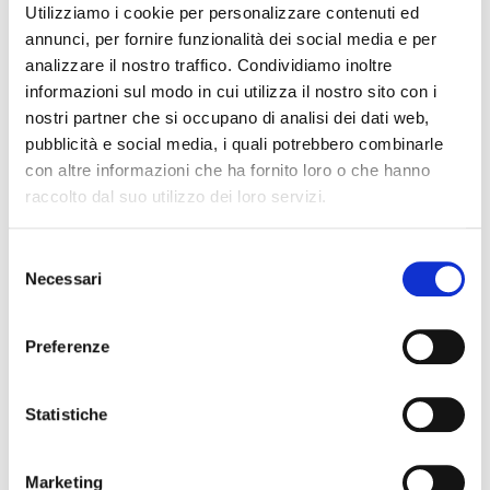
Utilizziamo i cookie per personalizzare contenuti ed
annunci, per fornire funzionalità dei social media e per
analizzare il nostro traffico. Condividiamo inoltre
Nome Associato
informazioni sul modo in cui utilizza il nostro sito con i
nostri partner che si occupano di analisi dei dati web,
pubblicità e social media, i quali potrebbero combinarle
con altre informazioni che ha fornito loro o che hanno
Codice Associato FIAP
raccolto dal suo utilizzo dei loro servizi.
S
Collegio Regionale
Necessari
e
l
e
Preferenze
Collegio Provinciale
z
i
o
Statistiche
n
e
Marketing