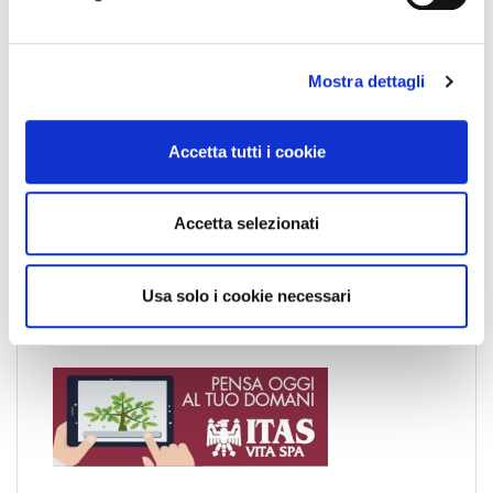
d
e
l
Mostra dettagli
c
o
News
n
Accetta tutti i cookie
s
Esteri
e
Formazione
n
Accetta selezionati
News Esteri
s
News Nazionali
o
News Territoriali
Usa solo i cookie necessari