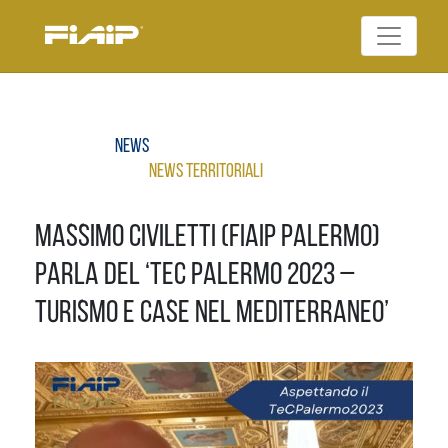
Skip
to
Federazione Italiana
content
FIAIP
Agenti Immobiliari
Professionali
News
News Territoriali
Massimo Civiletti (Fiaip Palermo)
parla del ‘Tec Palermo 2023 –
Turismo e Case nel Mediterraneo’