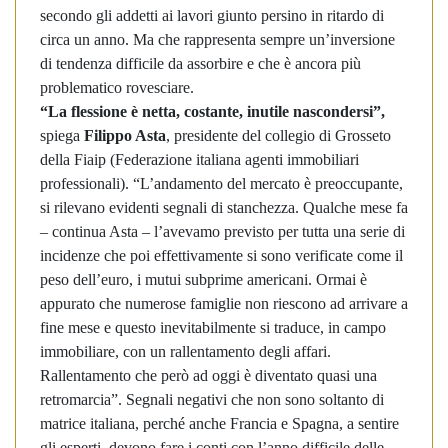
secondo gli addetti ai lavori giunto persino in ritardo di
circa un anno. Ma che rappresenta sempre un’inversione
di tendenza difficile da assorbire e che è ancora più
problematico rovesciare.
“La flessione è netta, costante, inutile nascondersi”,
spiega
Filippo Asta
, presidente del collegio di Grosseto
della Fiaip (Federazione italiana agenti immobiliari
professionali). “L’andamento del mercato è preoccupante,
si rilevano evidenti segnali di stanchezza. Qualche mese fa
– continua Asta – l’avevamo previsto per tutta una serie di
incidenze che poi effettivamente si sono verificate come il
peso dell’euro, i mutui subprime americani. Ormai è
appurato che numerose famiglie non riescono ad arrivare a
fine mese e questo inevitabilmente si traduce, in campo
immobiliare, con un rallentamento degli affari.
Rallentamento che però ad oggi è diventato quasi una
retromarcia”. Segnali negativi che non sono soltanto di
matrice italiana, perché anche Francia e Spagna, a sentire
gli esperti, devono fare i conti con l’anno difficile delle