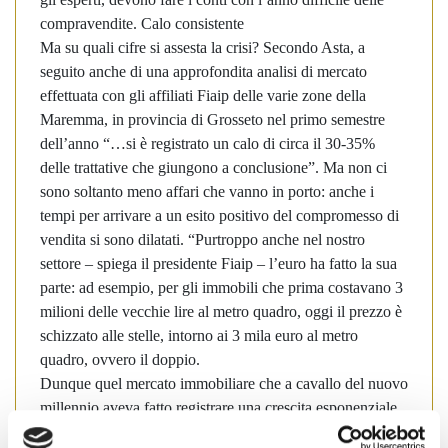
compravendite.
Calo consistente
Ma su quali cifre si assesta la crisi? Secondo Asta, a
seguito anche di una approfondita analisi di mercato
effettuata con gli affiliati Fiaip delle varie zone della
Maremma, in provincia di Grosseto nel primo semestre
dell’anno “…si è registrato un calo di circa il 30-35%
delle trattative che giungono a conclusione”. Ma non ci
sono soltanto meno affari che vanno in porto: anche i
tempi per arrivare a un esito positivo del compromesso di
vendita si sono dilatati. “Purtroppo anche nel nostro
settore – spiega il presidente Fiaip – l’euro ha fatto la sua
parte: ad esempio, per gli immobili che prima costavano 3
milioni delle vecchie lire al metro quadro, oggi il prezzo è
schizzato alle stelle, intorno ai 3 mila euro al metro
quadro, ovvero il doppio.
Dunque quel mercato immobiliare che a cavallo del nuovo
millennio aveva fatto registrare una crescita esponenziale
“…grazie al costo del denaro avvicinabile quasi da