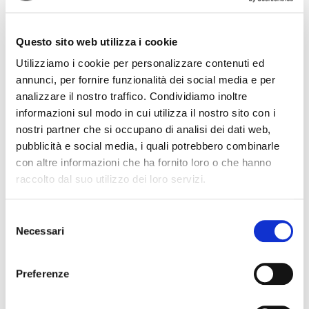
chiunque, il che ha permesso vendite e conclusioni
veloci”, come sottolinea Asta, adesso è sull’orlo del
baratro. Colpa “…dell’inversione di tendenza d
Questo sito web utilizza i cookie
condividi
Utilizziamo i cookie per personalizzare contenuti ed
annunci, per fornire funzionalità dei social media e per
analizzare il nostro traffico. Condividiamo inoltre
informazioni sul modo in cui utilizza il nostro sito con i
nostri partner che si occupano di analisi dei dati web,
Grosseto
#
Grosseto
pubblicità e social media, i quali potrebbero combinarle
con altre informazioni che ha fornito loro o che hanno
raccolto dal suo utilizzo dei loro servizi.
Cognome Associato
S
Necessari
e
l
e
Nome Associato
Preferenze
z
i