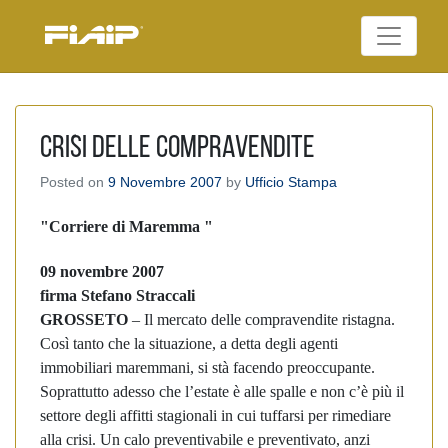
Skip
to
Federazione Italiana
content
FIAIP
Agenti Immobiliari
Professionali
crisi delle compravendite
Posted on
9 Novembre 2007
by
Ufficio Stampa
"Corriere di Maremma "
09 novembre 2007
firma Stefano Straccali
GROSSETO
– Il mercato delle compravendite ristagna.
Così tanto che la situazione, a detta degli agenti
immobiliari maremmani, si stà facendo preoccupante.
Soprattutto adesso che l’estate è alle spalle e non c’è più il
settore degli affitti stagionali in cui tuffarsi per rimediare
alla crisi. Un calo preventivabile e preventivato, anzi