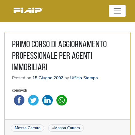
Skip
to
Federazione Italiana
content
FIAIP
Agenti Immobiliari
Professionali
Primo Corso di aggiornamento
professionale per Agenti
Immobiliari
Posted on
15 Giugno 2002
by
Ufficio Stampa
condividi
Massa Carrara
#
Massa Carrara