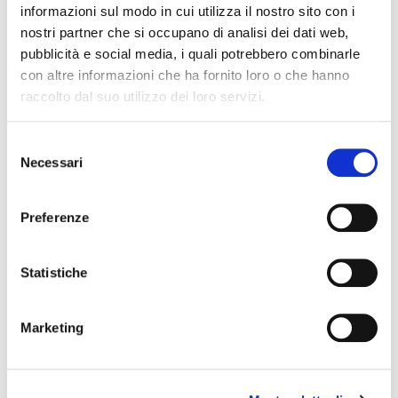
informazioni sul modo in cui utilizza il nostro sito con i
nostri partner che si occupano di analisi dei dati web,
pubblicità e social media, i quali potrebbero combinarle
con altre informazioni che ha fornito loro o che hanno
raccolto dal suo utilizzo dei loro servizi.
S
Necessari
e
News Territoriali
l
e
Abruzzo
Preferenze
z
Basilicata
i
Calabria
o
Statistiche
Campania
n
Emilia Romagna
e
Marketing
Friuli-Venezia Giulia
d
Lazio
e
l
Liguria