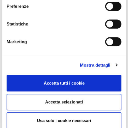
e
Preferenze
z
i
o
Statistiche
n
e
Marketing
d
e
News Territoriali
l
Mostra dettagli
c
Abruzzo
o
Basilicata
n
Accetta tutti i cookie
Calabria
s
Campania
e
n
Emilia Romagna
Accetta selezionati
s
Friuli-Venezia Giulia
o
Lazio
Usa solo i cookie necessari
Liguria