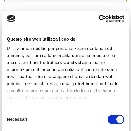
Cognome Associato
Questo sito web utilizza i cookie
Nome Associato
Utilizziamo i cookie per personalizzare contenuti ed
annunci, per fornire funzionalità dei social media e per
analizzare il nostro traffico. Condividiamo inoltre
informazioni sul modo in cui utilizza il nostro sito con i
Codice Associato FIAP
nostri partner che si occupano di analisi dei dati web,
pubblicità e social media, i quali potrebbero combinarle
con altre informazioni che ha fornito loro o che hanno
raccolto dal suo utilizzo dei loro servizi.
Collegio Regionale
S
Necessari
e
Collegio Provinciale
l