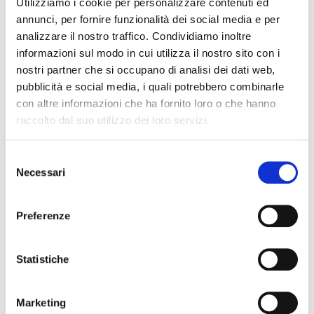
Utilizziamo i cookie per personalizzare contenuti ed
Collegio Regionale
annunci, per fornire funzionalità dei social media e per
analizzare il nostro traffico. Condividiamo inoltre
informazioni sul modo in cui utilizza il nostro sito con i
Collegio Provinciale
nostri partner che si occupano di analisi dei dati web,
pubblicità e social media, i quali potrebbero combinarle
con altre informazioni che ha fornito loro o che hanno
raccolto dal suo utilizzo dei loro servizi.
S
Necessari
e
l
e
Preferenze
News Territoriali
z
i
Abruzzo
o
Statistiche
Basilicata
n
e
Calabria
Marketing
d
Campania