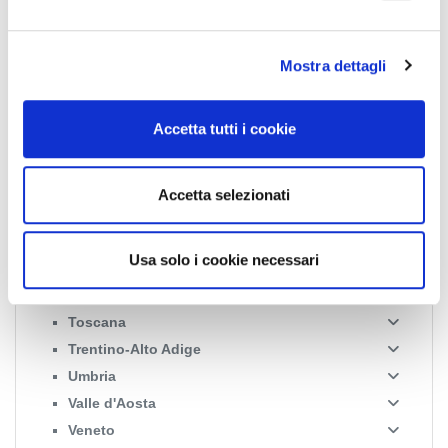
e
Emilia Romagna
l
Friuli-Venezia Giulia
Mostra dettagli
c
Lazio
o
Liguria
n
Accetta tutti i cookie
Lombardia
s
Marche
e
n
Molise
Accetta selezionati
s
Piemonte
o
Puglia
Usa solo i cookie necessari
Sardegna
Sicilia
Toscana
Trentino-Alto Adige
Umbria
Valle d'Aosta
Veneto