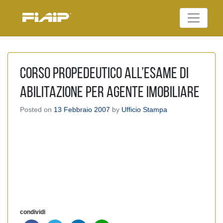
Skip
to
Federazione Italiana
content
FIAIP
Agenti Immobiliari
Professionali
CORSO PROPEDEUTICO ALL’ESAME DI
ABILITAZIONE PER AGENTE IMOBILIARE
Posted on
13 Febbraio 2007
by
Ufficio Stampa
condividi