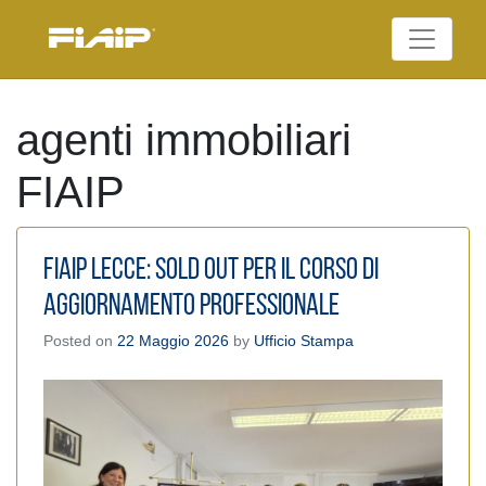
Skip
to
Federazione Italiana
content
FIAIP
Agenti Immobiliari
Professionali
agenti immobiliari
FIAIP
Fiaip Lecce: sold out per il corso di
aggiornamento professionale
Posted on
22 Maggio 2026
by
Ufficio Stampa