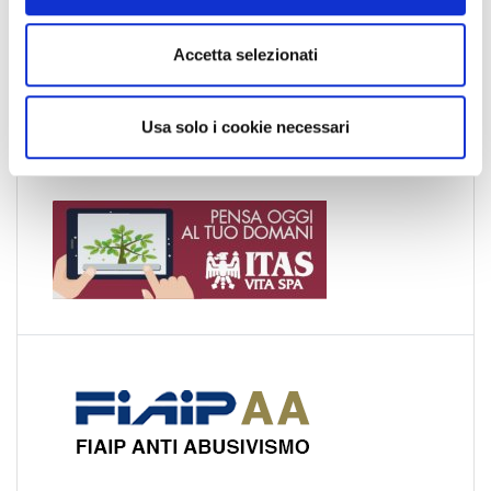
e
Trentino-Alto Adige
n
Accetta selezionati
Umbria
s
Valle d'Aosta
o
Veneto
Usa solo i cookie necessari