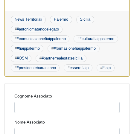
News Territoriali
Palermo
Sicilia
#
#antoniomatanodelegato
#
#comunicazionefiaippalermo
#
#culturafiaippalermo
#
#fiaippalermo
#
#formazionefiaippalermo
#
#OSM
#
#partnerrealestatesicilia
#
#presidenteburrascano
#
esserefiaip
#
Fiaip
Cognome Associato
Nome Associato