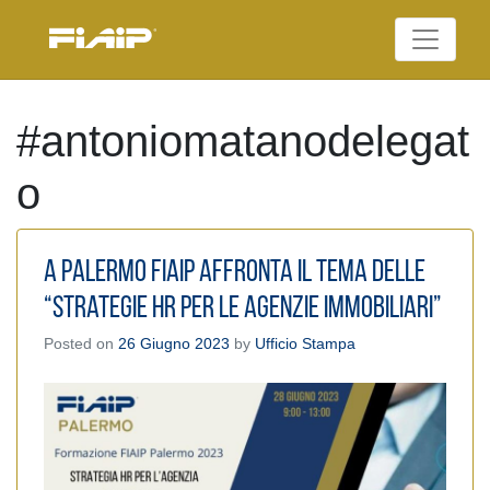
Skip
to
Federazione Italiana
content
FIAIP
Agenti Immobiliari
Professionali
#antoniomatanodelegat
o
A Palermo Fiaip affronta il tema delle
“Strategie HR per le agenzie immobiliari”
Posted on
26 Giugno 2023
by
Ufficio Stampa