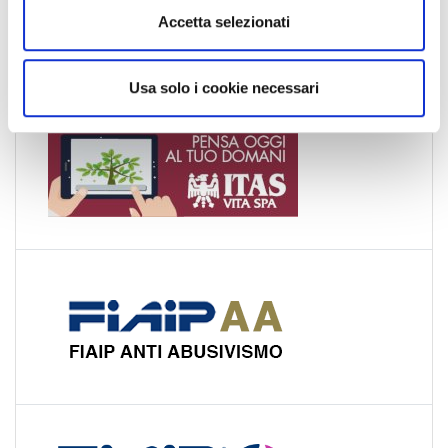
n
Accetta selezionati
Valle d'Aosta
s
Veneto
o
Usa solo i cookie necessari