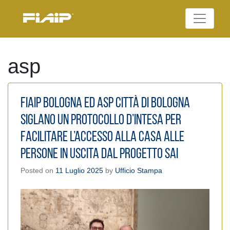
Skip
to
Federazione Italiana
content
FIAIP
Agenti Immobiliari
Professionali
asp
FIAIP Bologna ed Asp Città di Bologna
siglano un protocollo d’intesa per
facilitare l’accesso alla casa alle
persone in uscita dal progetto SAI
Posted on
11 Luglio 2025
by
Ufficio Stampa