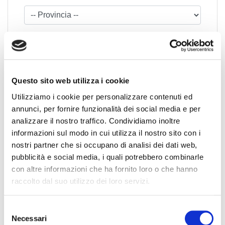
Questo sito web utilizza i cookie
Utilizziamo i cookie per personalizzare contenuti ed
News Territoriali
annunci, per fornire funzionalità dei social media e per
analizzare il nostro traffico. Condividiamo inoltre
Abruzzo
informazioni sul modo in cui utilizza il nostro sito con i
Basilicata
nostri partner che si occupano di analisi dei dati web,
pubblicità e social media, i quali potrebbero combinarle
Calabria
con altre informazioni che ha fornito loro o che hanno
Campania
raccolto dal suo utilizzo dei loro servizi.
Emilia Romagna
Friuli-Venezia Giulia
S
Lazio
Necessari
e