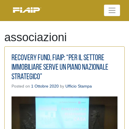
Skip
to
Federazione Italiana
content
FIAIP
Agenti Immobiliari
Professionali
associazioni
Recovery Fund, Fiaip: “Per il settore
immobiliare serve un piano nazionale
strategico”
Posted on
1 Ottobre 2020
by
Ufficio Stampa