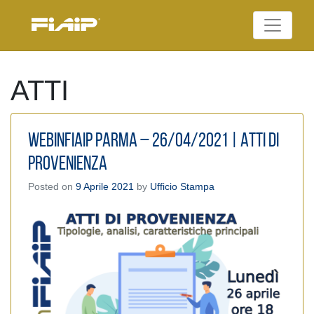
Skip
to
Federazione Italiana
content
FIAIP
Agenti Immobiliari
Professionali
ATTI
WEBinFIAIP PARMA – 26/04/2021 | ATTI DI
PROVENIENZA
Posted on
9 Aprile 2021
by
Ufficio Stampa