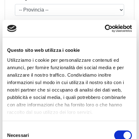
Questo sito web utilizza i cookie
Utilizziamo i cookie per personalizzare contenuti ed
News Territoriali
annunci, per fornire funzionalità dei social media e per
analizzare il nostro traffico. Condividiamo inoltre
Abruzzo
informazioni sul modo in cui utilizza il nostro sito con i
nostri partner che si occupano di analisi dei dati web,
Basilicata
pubblicità e social media, i quali potrebbero combinarle
Calabria
con altre informazioni che ha fornito loro o che hanno
Campania
raccolto dal suo utilizzo dei loro servizi.
Emilia Romagna
Friuli-Venezia Giulia
S
Lazio
Necessari
e