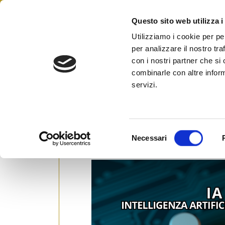
Skip
to
Questo sito web utilizza i
Federazione Italiana Agen
content
FIAIP
Utilizziamo i cookie per pe
per analizzare il nostro tra
ChatGPT
con i nostri partner che si
combinarle con altre inform
servizi.
A Modena corso di formazione
sull’intelligenza artificiale: “
S
Necessari
Posted on
1 Aprile 2025
by
Ufficio Stampa
e
l
e
z
i
o
n