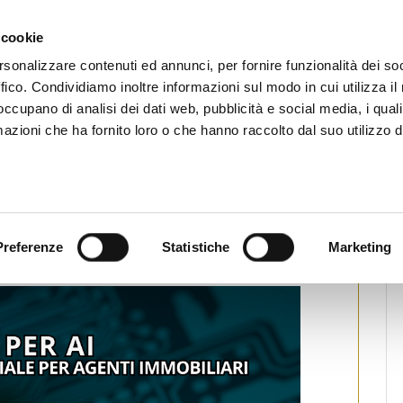
CHI SIAMO
SERVIZI
SETTORI OPERATIVI
RICERCA AGENTI
NEWS E 
 cookie
ti Immobiliari Professionali
rsonalizzare contenuti ed annunci, per fornire funzionalità dei so
ffico. Condividiamo inoltre informazioni sul modo in cui utilizza il 
 occupano di analisi dei dati web, pubblicità e social media, i qual
azioni che ha fornito loro o che hanno raccolto dal suo utilizzo d
 per agenti immobiliari
IA per AI”
Preferenze
Statistiche
Marketing