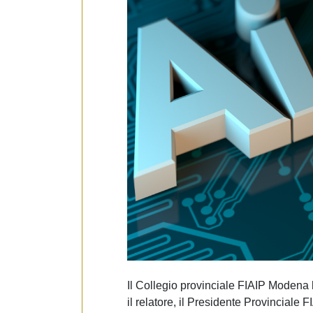
e
d
e
l
c
o
n
s
e
n
s
o
Il Collegio provinciale FIAIP Modena
il relatore, il Presidente Provinciale