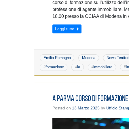
corso di formazione sull’utilizzo dell’in
professione di agente immobiliare. Me
18.00 presso la CCIAA di Modena in 
Leggi tutto
Emilia Romagna
Modena
News Territori
#
formazione
#
ia
#
immobiliare
#
In
A Parma corso di formazione 
Posted on
13 Marzo 2025
by
Ufficio Stam