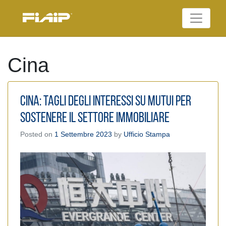
Skip
to
Federazione Italiana
content
FIAIP
Agenti Immobiliari
Professionali
Cina
Cina: tagli degli interessi su mutui per
sostenere il settore immobiliare
Posted on
1 Settembre 2023
by
Ufficio Stampa