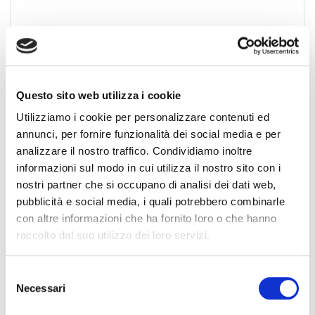
Questo sito web utilizza i cookie
News Territoriali
Utilizziamo i cookie per personalizzare contenuti ed
annunci, per fornire funzionalità dei social media e per
Abruzzo
analizzare il nostro traffico. Condividiamo inoltre
Basilicata
informazioni sul modo in cui utilizza il nostro sito con i
nostri partner che si occupano di analisi dei dati web,
Calabria
pubblicità e social media, i quali potrebbero combinarle
Campania
con altre informazioni che ha fornito loro o che hanno
Emilia Romagna
raccolto dal suo utilizzo dei loro servizi.
Friuli-Venezia Giulia
Lazio
S
Liguria
Necessari
e
Lombardia
l