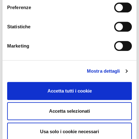
Marche
e
Preferenze
Molise
z
Piemonte
i
o
Statistiche
Puglia
n
Sardegna
e
Sicilia
Marketing
d
Toscana
e
Trentino-Alto Adige
l
Umbria
Mostra dettagli
c
Valle d'Aosta
o
Veneto
n
Accetta tutti i cookie
s
e
n
Accetta selezionati
s
o
Usa solo i cookie necessari