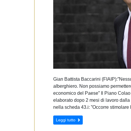
e
d
e
l
c
o
n
s
e
n
s
o
Gian Battista Baccarini (FIAIP):”Ness
alberghiero. Non possiamo permetterci
economico del Paese” Il Piano Colao “
elaborato dopo 2 mesi di lavoro dalla 
nella scheda 43.i: ”Occorre stimolare
Leggi tutto