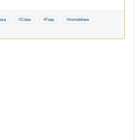
asa
#
Colao
#
Fiaip
#
immobiliare