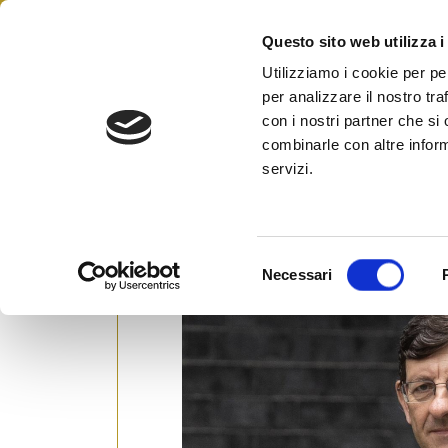
Skip
to
Questo sito web utilizza i
Federazione Italiana Agen
content
FIAIP
Utilizziamo i cookie per pe
per analizzare il nostro tra
Colao
con i nostri partner che si
combinarle con altre inform
servizi.
Fase 3, Fiaip: Ricette sbaglia
Posted on
9 Giugno 2020
by
Ufficio Stam
S
Necessari
e
l
e
z
i
o
n