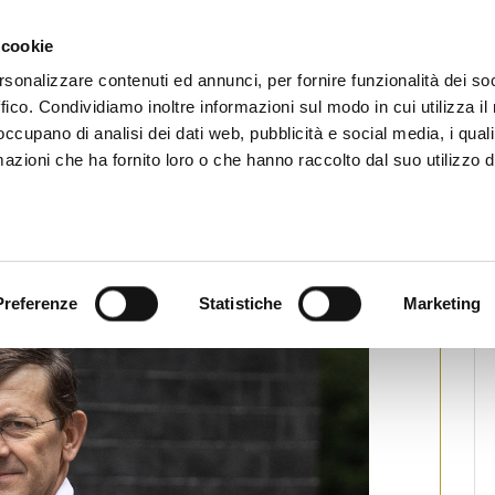
CHI SIAMO
SERVIZI
SETTORI OPERATIVI
RICERCA AGENTI
NEWS E 
 cookie
ti Immobiliari Professionali
rsonalizzare contenuti ed annunci, per fornire funzionalità dei so
ffico. Condividiamo inoltre informazioni sul modo in cui utilizza il 
 occupano di analisi dei dati web, pubblicità e social media, i qual
azioni che ha fornito loro o che hanno raccolto dal suo utilizzo d
te di Colao sul Turismo
pa
Preferenze
Statistiche
Marketing