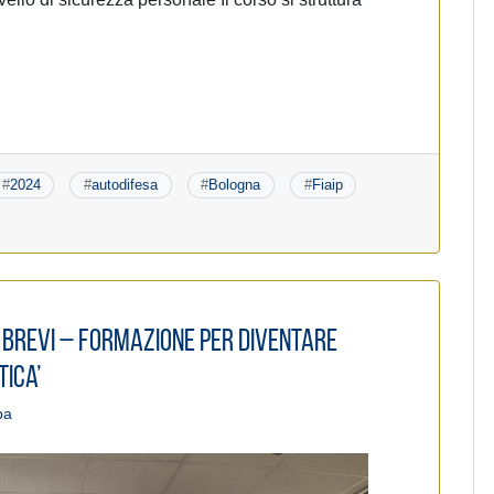
#
2024
#
autodifesa
#
Bologna
#
Fiaip
ti Brevi – Formazione per diventare
tica’
pa