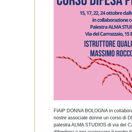
e
d
e
l
c
o
n
s
e
n
s
o
FIAIP DONNA BOLOGNA in collabora
nostre associate donne un corso d
palestra ALMA STUDIOS di via del Ca
difenderci e per accrescere il nostro li