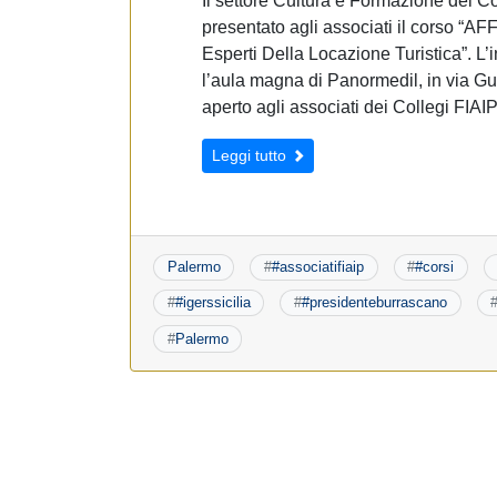
Il settore Cultura e Formazione del
presentato agli associati il corso “
Esperti Della Locazione Turistica”. L’i
l’aula magna di Panormedil, in via G
aperto agli associati dei Collegi FIAI
Leggi tutto
Palermo
#
#associatifiaip
#
#corsi
#
#igerssicilia
#
#presidenteburrascano
#
Palermo