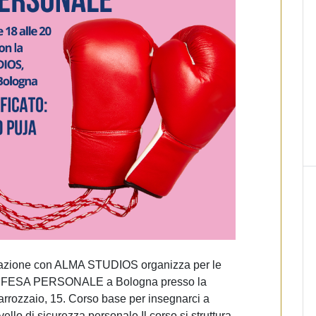
zione con ALMA STUDIOS organizza per le
i DIFESA PERSONALE a Bologna presso la
rrozzaio, 15. Corso base per insegnarci a
vello di sicurezza personale Il corso si struttura