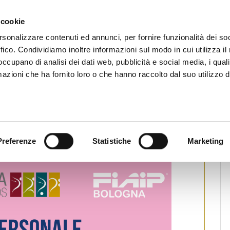
CHI SIAMO
SERVIZI
SETTORI OPERATIVI
RICERCA AGENTI
NEWS E 
 cookie
ti Immobiliari Professionali
rsonalizzare contenuti ed annunci, per fornire funzionalità dei so
ffico. Condividiamo inoltre informazioni sul modo in cui utilizza il 
 occupano di analisi dei dati web, pubblicità e social media, i qual
azioni che ha fornito loro o che hanno raccolto dal suo utilizzo d
o sull’autodifesa
pa
Preferenze
Statistiche
Marketing