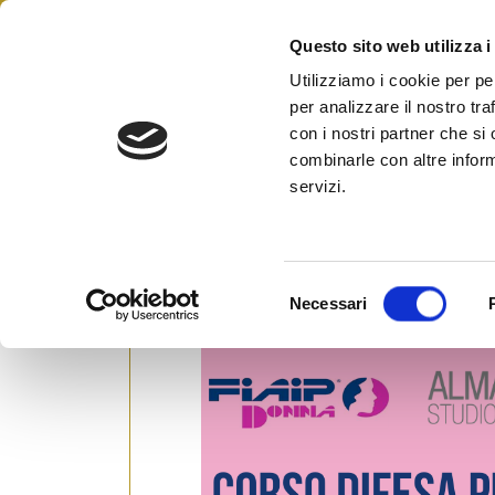
Skip
to
Questo sito web utilizza i
Federazione Italiana Agen
content
FIAIP
Utilizziamo i cookie per pe
per analizzare il nostro tra
#corsi
con i nostri partner che si
combinarle con altre inform
servizi.
A Bologna Fiaip Donna – Cors
Posted on
1 Ottobre 2024
by
Ufficio Stam
S
Necessari
e
l
e
z
i
o
n