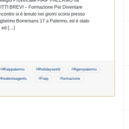
 Collegio Provinciale FIAIP PALERMO ha
AFFITTI BREVI – Formazione Per Diventare
ncontro si è tenuto nei giorni scorsi presso
uglielmo Borremans 17 a Palermo, ed è stato
P ed […]
#
#fiaippalermo
#
#holidayworld
#
#igerspalermo
#
#realesteagents
#
Fiaip
#
formazione