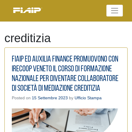
Skip
to
Federazione Italiana
content
FIAIP
Agenti Immobiliari
Professionali
creditizia
Fiaip ed Auxilia Finance promuovono con
Irecoop Veneto il Corso di formazione
nazionale per diventare collaboratore
di società di mediazione creditizia
Posted on
15 Settembre 2023
by
Ufficio Stampa