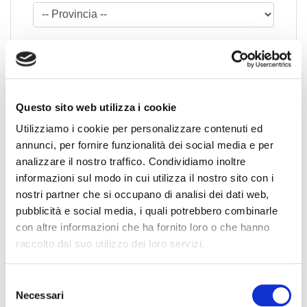
Questo sito web utilizza i cookie
Utilizziamo i cookie per personalizzare contenuti ed
News Territoriali
annunci, per fornire funzionalità dei social media e per
analizzare il nostro traffico. Condividiamo inoltre
Abruzzo
informazioni sul modo in cui utilizza il nostro sito con i
Basilicata
nostri partner che si occupano di analisi dei dati web,
Calabria
pubblicità e social media, i quali potrebbero combinarle
con altre informazioni che ha fornito loro o che hanno
Campania
raccolto dal suo utilizzo dei loro servizi.
Emilia Romagna
Friuli-Venezia Giulia
S
Lazio
Necessari
e
Liguria