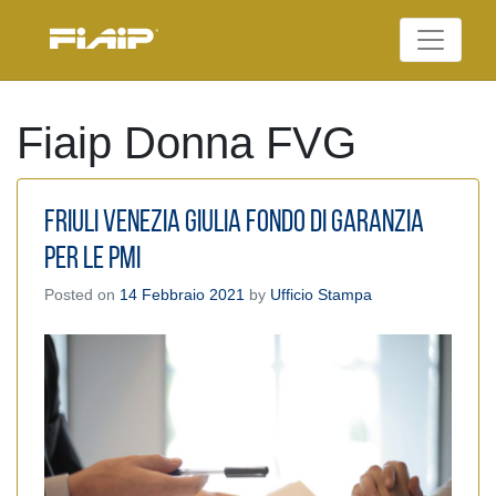
Skip
to
Federazione Italiana
content
FIAIP
Agenti Immobiliari
Professionali
Fiaip Donna FVG
Friuli Venezia Giulia FONDO DI GARANZIA
PER LE PMI
Posted on
14 Febbraio 2021
by
Ufficio Stampa