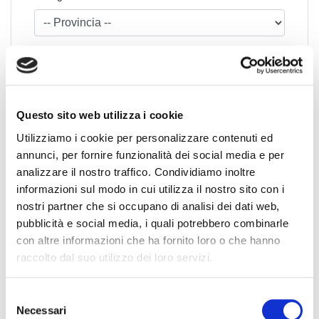
Questo sito web utilizza i cookie
Utilizziamo i cookie per personalizzare contenuti ed
News Territoriali
annunci, per fornire funzionalità dei social media e per
analizzare il nostro traffico. Condividiamo inoltre
Abruzzo
informazioni sul modo in cui utilizza il nostro sito con i
nostri partner che si occupano di analisi dei dati web,
Basilicata
pubblicità e social media, i quali potrebbero combinarle
Calabria
con altre informazioni che ha fornito loro o che hanno
Campania
raccolto dal suo utilizzo dei loro servizi.
Emilia Romagna
Friuli-Venezia Giulia
S
Lazio
Necessari
e