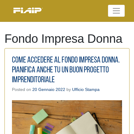
Skip
to
Federazione Italiana
content
FIAIP
Agenti Immobiliari
Professionali
Fondo Impresa Donna
Come accedere al Fondo Impresa Donna.
Pianifica anche tu un buon progetto
imprenditoriale
Posted on
20 Gennaio 2022
by
Ufficio Stampa