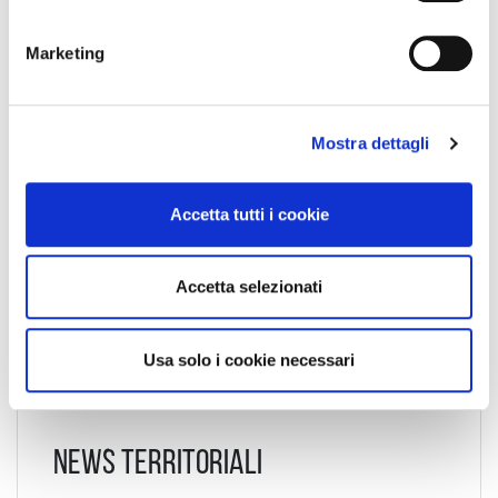
n
Codice Associato FIAP
e
Marketing
d
e
Collegio Regionale
l
Mostra dettagli
c
o
n
Collegio Provinciale
Accetta tutti i cookie
s
e
n
Accetta selezionati
s
o
Usa solo i cookie necessari
News Territoriali