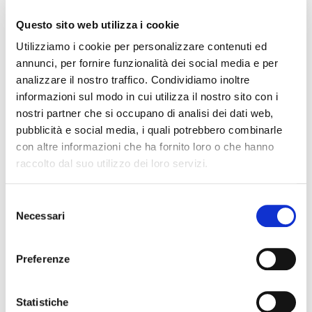
(Investimento 1.2 M5C1) previsto all’art 1, comma 97,
Questo sito web utilizza i cookie
della Legge 178/2020 (Legge di Bilancio 2021). […]
Utilizziamo i cookie per personalizzare contenuti ed
Leggi tutto
annunci, per fornire funzionalità dei social media e per
analizzare il nostro traffico. Condividiamo inoltre
informazioni sul modo in cui utilizza il nostro sito con i
nostri partner che si occupano di analisi dei dati web,
Bandi e Finanziamenti
News ed Eventi
pubblicità e social media, i quali potrebbero combinarle
#
Fiap Donna
#
Fondo Impresa Donna
#
PNRR
con altre informazioni che ha fornito loro o che hanno
raccolto dal suo utilizzo dei loro servizi.
S
Cognome Associato
Necessari
e
l
e
Preferenze
Nome Associato
z
i
o
Statistiche