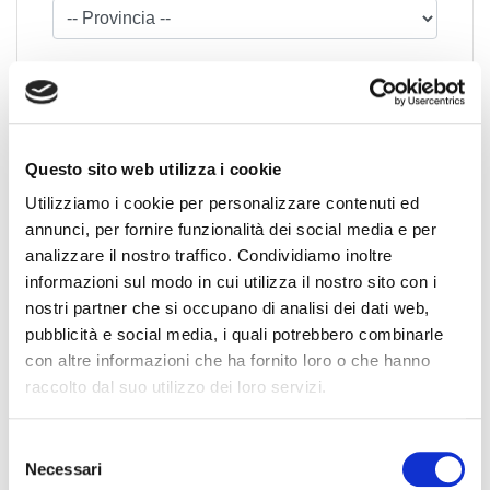
Questo sito web utilizza i cookie
Utilizziamo i cookie per personalizzare contenuti ed
News Territoriali
annunci, per fornire funzionalità dei social media e per
analizzare il nostro traffico. Condividiamo inoltre
Abruzzo
informazioni sul modo in cui utilizza il nostro sito con i
Basilicata
nostri partner che si occupano di analisi dei dati web,
Calabria
pubblicità e social media, i quali potrebbero combinarle
Campania
con altre informazioni che ha fornito loro o che hanno
raccolto dal suo utilizzo dei loro servizi.
Emilia Romagna
Friuli-Venezia Giulia
S
Lazio
Necessari
e
Liguria