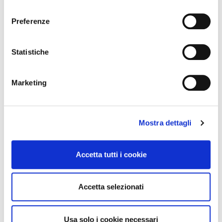
l
Lombardia
e
Preferenze
Marche
z
Molise
i
Piemonte
o
Statistiche
Puglia
n
Sardegna
e
Marketing
d
Sicilia
e
Toscana
l
Trentino-Alto Adige
Mostra dettagli
c
Umbria
o
Valle d'Aosta
n
Accetta tutti i cookie
Veneto
s
e
n
Accetta selezionati
s
o
Usa solo i cookie necessari