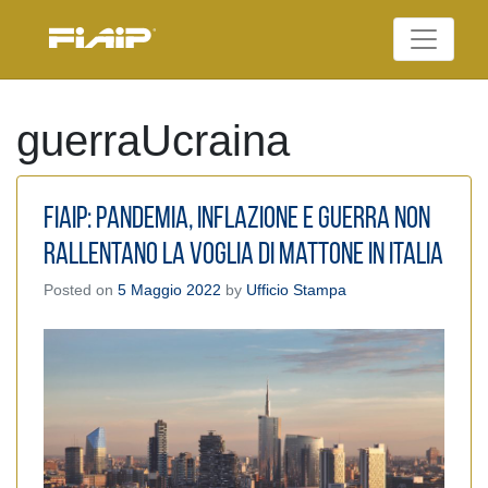
Skip
to
Federazione Italiana
content
FIAIP
Agenti Immobiliari
Professionali
guerraUcraina
Fiaip: Pandemia, inflazione e guerra non
rallentano la voglia di mattone in Italia
Posted on
5 Maggio 2022
by
Ufficio Stampa